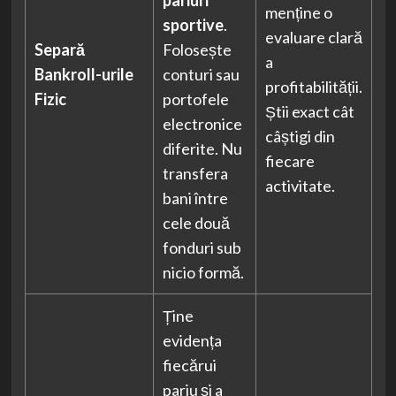
pariuri
menține o
sportive
.
evaluare clară
Separă
Folosește
a
Bankroll-urile
conturi sau
profitabilității.
Fizic
portofele
Știi exact cât
electronice
câștigi din
diferite. Nu
fiecare
transfera
activitate.
bani între
cele două
fonduri sub
nicio formă.
Ține
evidența
fiecărui
pariu și a