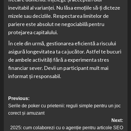
inevitabil al varianței. Nu lăsa emoțiile să-ți dicteze
mizele sau deciziile. Respectarea limitelor de
pariere este absolut ne negociabilă pentru
protejarea capitalului.
În cele din urmă, gestionarea eficientă a riscului
asigură longevitatea ta ca jucător. Astfel te bucuri
de ambele activități fără a experimenta stres
financiar sever. Devii un participant mult mai
informat și responsabil.
Post
Previous:
Serile de poker cu prietenii: reguli simple pentru un joc
navigation
corect și amuzant
Next:
2025: cum colaborezi cu o agenție pentru articole SEO