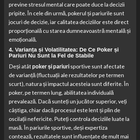
previne stresul mental care poate duce la decizii
pripite. În cele din urmă, pokerul și pariurile sunt
jocuri de decizie, iar calitatea deciziilor este direct
proporțională cu starea dumneavoastră mentală și
emoțională.
4. Varianța și Volatilitatea: De Ce
Poker și
Pariuri
Nu Sunt la Fel de Stabile
Deși atât
poker și pariuri
sportive sunt afectate
de varianță (fluctuații ale rezultatelor pe termen
scurt), natura și impactul acesteia sunt diferite. În
poker, pe termen lung, abilitatea individuală
prevalează. Dacă sunteți un jucător superior, veți
câștiga, chiar dacă procesul este lent și plin de
oscilații nefericite. Puteți controla deciziile luate la
masă. În pariurile sportive, deși expertiza
contează, rezultatele sunt influențate de mult mai