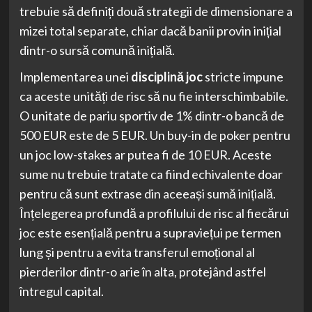
trebuie să definiți două strategii de dimensionare a
mizei total separate, chiar dacă banii provin inițial
dintr-o sursă comună inițială.
Implementarea unei
disciplină joc
stricte impune
ca aceste unități de risc să nu fie interschimbabile.
O unitate de pariu sportiv de 1% dintr-o bancă de
500 EUR este de 5 EUR. Un buy-in de poker pentru
un joc low-stakes ar putea fi de 10 EUR. Aceste
sume nu trebuie tratate ca fiind echivalente doar
pentru că sunt extrase din aceeași sumă inițială.
Înțelegerea profundă a profilului de risc al fiecărui
joc este esențială pentru a supraviețui pe termen
lung și pentru a evita transferul emoțional al
pierderilor dintr-o arie în alta, protejând astfel
întregul capital.