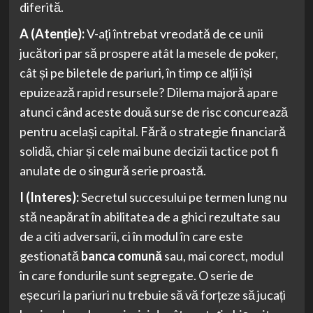
diferită.
A (Atenție):
V-ați întrebat vreodată de ce unii
jucători par să prospere atât la mesele de poker,
cât și pe biletele de pariuri, în timp ce alții își
epuizează rapid resursele? Dilema majoră apare
atunci când aceste două surse de risc concurează
pentru același capital. Fără o strategie financiară
solidă, chiar și cele mai bune decizii tactice pot fi
anulate de o singură serie proastă.
I (Interes):
Secretul succesului pe termen lung nu
stă neapărat în abilitatea de a ghici rezultate sau
de a citi adversarii, ci în modul în care este
gestionată
banca comună
sau, mai corect, modul
în care fondurile sunt segregate. O serie de
eșecuri la pariuri nu trebuie să vă forțeze să jucați