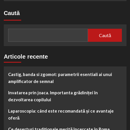
Caută
Caută
Articole recente
Castig, banda si zgomot: parametrii esentiali ai unui
amplificator de semnal
Invatarea prin joaca. Importanta grădiniței în
dezvoltarea copilului
Laparoscopia: când este recomandată și ce avantaje
oferă
Ce deserturi tradiționale merită încercate în Roma