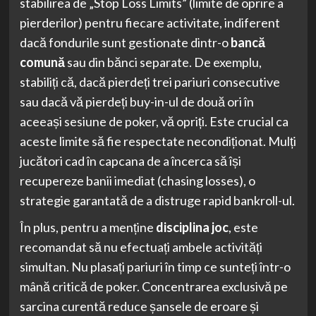
stabilirea de „Stop Loss Limits” (limite de oprire a
pierderilor) pentru fiecare activitate, indiferent
dacă fondurile sunt gestionate dintr-o
bancă
comună
sau din bănci separate. De exemplu,
stabiliți că, dacă pierdeți trei pariuri consecutive
sau dacă vă pierdeți buy-in-ul de două ori în
aceeași sesiune de poker, vă opriți. Este crucial ca
aceste limite să fie respectate necondiționat. Mulți
jucători cad în capcana de a încerca să își
recupereze banii imediat (chasing losses), o
strategie garantată de a distruge rapid bankroll-ul.
În plus, pentru a menține
disciplina joc
, este
recomandat să nu efectuați ambele activități
simultan. Nu plasați pariuri în timp ce sunteți într-o
mână critică de poker. Concentrarea exclusivă pe
sarcina curentă reduce șansele de eroare și