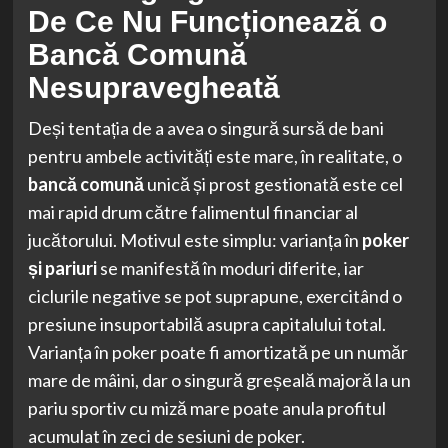
De Ce Nu Funcționează o
Bancă Comună
Nesupravegheată
Deși tentația de a avea o singură sursă de bani
pentru ambele activități este mare, în realitate, o
bancă comună
unică și prost gestionată este cel
mai rapid drum către falimentul financiar al
jucătorului. Motivul este simplu: varianța în
poker
și pariuri
se manifestă în moduri diferite, iar
ciclurile negative se pot suprapune, exercitând o
presiune insuportabilă asupra capitalului total.
Varianța în poker poate fi amortizată pe un număr
mare de mâini, dar o singură greșeală majoră la un
pariu sportiv cu miză mare poate anula profitul
acumulat în zeci de sesiuni de poker.