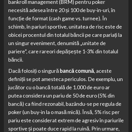
bankroll management (BRM) pentru poker
necesită adesea între 20 și 100 de buy-in-uri, în
funcție de format (cash game vs. turnee). În
schimb, în pariuri sportive, unitatea de risc este de
obicei procentul din totalul băncii pe care pariați la
un singur eveniment, denumită „unitate de
pariere”, care rareori depășește 1-3% din totalul
băncii.
Dacă folosiți o singură
bancă comună
, aceste
definiții se pot amesteca periculos. De exemplu, un
jucător cu o bancă totală de 1.000 de euro ar
putea considera un pariu de 50 de euro (5% din
bancă) ca fiind rezonabil, bazându-se pe regula de
poker (un buy-in la o masă mică). Însă, 5% risc per
pariu este considerat extrem de agresiv în pariurile
sportive și poate duce rapid la ruină. Prin urmare,