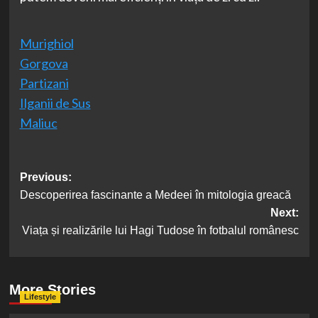
Murighiol
Gorgova
Partizani
Ilganii de Sus
Maliuc
Post
Previous:
Descoperirea fascinante a Medeei în mitologia greacă
navigation
Next:
Viața și realizările lui Hagi Tudose în fotbalul românesc
More Stories
Lifestyle