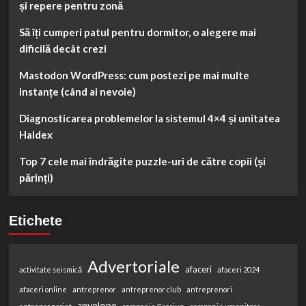
și repere pentru zonă
Să îți cumperi patul pentru dormitor, o alegere mai
dificilă decât crezi
Mastodon WordPress: cum postezi pe mai multe
instanțe (când ai nevoie)
Diagnosticarea problemelor la sistemul 4×4 și unitatea
Haldex
Top 7 cele mai îndrăgite puzzle-uri de către copii (și
părinți)
Etichete
Advertoriale
afaceri
activitate seismică
afaceri 2024
afaceri online
antreprenor
antreprenor club
antreprenori
anvelope