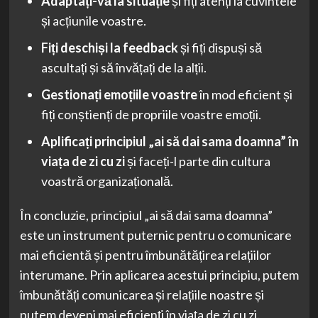
Adaptați-vă la situație
și fiți atenți la cuvintele
și acțiunile voastre.
Fiți deschiși la feedback
și fiți dispuși să
ascultați și să învățați de la alții.
Gestionați emoțiile voastre
în mod eficient și
fiți conștienți de propriile voastre emoții.
Aplificați principiul „ai să dai sama doamna” în
viața de zi cu zi
și faceți-l parte din cultura
voastră organizațională.
În concluzie, principiul „ai să dai sama doamna”
este un instrument puternic pentru o comunicare
mai eficientă și pentru îmbunătățirea relațiilor
interumane. Prin aplicarea acestui principiu, putem
îmbunătăți comunicarea și relațiile noastre și
putem deveni mai eficienți în viața de zi cu zi.