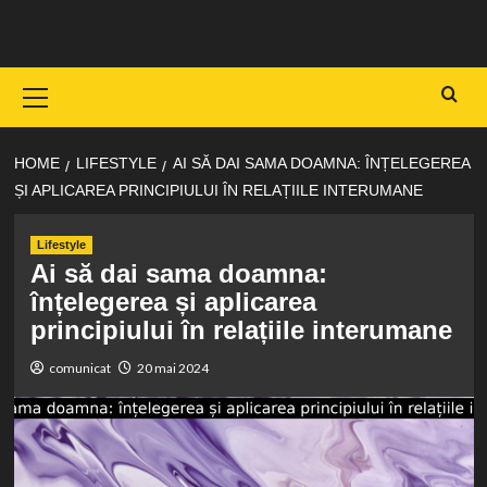
Skip
to
content
Primary
Menu
HOME
LIFESTYLE
AI SĂ DAI SAMA DOAMNA: ÎNȚELEGEREA
ȘI APLICAREA PRINCIPIULUI ÎN RELAȚIILE INTERUMANE
Lifestyle
Ai să dai sama doamna:
înțelegerea și aplicarea
principiului în relațiile interumane
comunicat
20 mai 2024