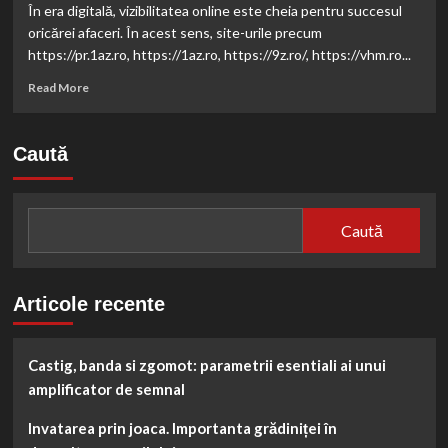
și
În era digitală, vizibilitatea online este cheia pentru succesul
Care
oricărei afaceri. În acest sens, site-urile precum
Sunt
https://pr.1az.ro, https://1az.ro, https://9z.ro/, https://vhm.ro...
Cauzele
Sale?
Read
Read More
more
about
Creșterea
Caută
Vizibilității
Online:
Modalități
de
Caută
Optimizare
SEO
Articole recente
Castig, banda si zgomot: parametrii esentiali ai unui
amplificator de semnal
Invatarea prin joaca. Importanta grădiniței în