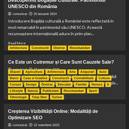
Descoperind Bogățiile Culturale: Patrimoniul
mondial
UNESCO din România
UNESCO
De
comunicat
20 ianuarie 2024
la
Introducere Bogăția culturală a României este reflectată în
Machu
mod remarcabil în patrimoniul său UNESCO. Această
Picchu
recunoaștere internațională aduce în prim-plan...
la
Castelul
Read
Read More
Bran
more
Arhitectura
Constructii
Diverse
Recomandari
about
Descoperind
Ce Este un Cutremur și Care Sunt Cauzele Sale?
Bogățiile
Culturale:
comunicat
27 noiembrie 2023
Afaceri
Agricultura
Arhitectura
Arta
Asigurari
Auto
Patrimoniul
Un cutremur este un fenomen natural puternic și imprevizibil
Banci
Casa si Gradina
Constructii
Contabilitate
Cultura
UNESCO
care are loc atunci când există o eliberare bruscă de energie...
Cursuri
Design
Diverse
Educatie
Familie
Horeca
It
din
Lifestyle
Natura
Publicitate
Recomandari
Sport
România
Read
Read More
more
Tehnologie
Timp liber
Turism
about
Ce
Creșterea Vizibilității Online: Modalități de
Este
Optimizare SEO
un
Cutremur
comunicat
22 noiembrie 2023