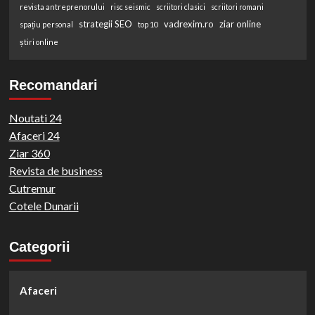
revista antreprenorului
risc seismic
scriitori clasici
scriitori romani
strategii SEO
vadrexim.ro
ziar online
spațiu personal
top 10
știri online
Recomandari
Noutati 24
Afaceri 24
Ziar 360
Revista de business
Cutremur
Cotele Dunarii
Categorii
Afaceri