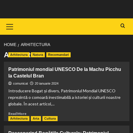
Skip
to
content
Primary
Menu
HOME
ARHITECTURA
Arhitectura
Arhitectura
Natura
Recomandari
Patrimoniul mondial UNESCO De la Machu Picchu
la Castelul Bran
comunicat
20 ianuarie 2024
Introducere Bogat și divers, Patrimoniul Mondial UNESCO
reprezintă o comoară inestimabilă a istoriei și culturii noastre
globale. În acest articol,...
Read
Read More
more
Arhitectura
Arta
Cultura
about
Patrimoniul