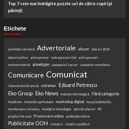
Top 7 cele mai îndrăgite puzzle-uri de către copii (și
părinți)
Etichete
Advertoriale
afaceri
activitate seismică
afaceri 2024
afaceri online
antreprenor
antreprenor club
antreprenori
anvelope
antreprenoriat
campanie Craciun
campanie umanitara
Comunicat
Comunicare
Eduard Petrescu
cutremur
Comunicate de presă
Eko Group
Eko News
Fără categorie
evoluție tehnologică
marketing digital
listafirme
lumânări parfumate
masaj la domiciliu
monitorizare seismica
noutăți în tehnologie
plan de afaceri
PR
Promovare online
prajituri de casa
publicație online
Publicitate OOH
relaxare
relații cu publicul