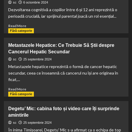
nouă
serviciul
sc
6 octombrie 2024
eră
de
Dezvoltarea cognitivă a copiilor între 6 și 12 ani reprezintă o
în
închirieri
perioadă crucială, iar sprijinul parental joacă un rol esențial...
tâmplărie
auto
potrivit
Read
Read More
în
more
Fără categorie
București,
about
Constanța
Cum
Metastazele Hepatice: Ce Trebuie Să Știi despre
și
să
Cancerul Hepatic Secundar
Aeroportul
sprijini
Otopeni
dezvoltarea
sc
25 septembrie 2024
cognitivă
Metastazele hepatice reprezintă o formă de cancer hepatic
a
secundar, ceea ce înseamnă că cancerul nu își are originea în
copilului
ficat,...
tău
între
Read
Read More
6
more
Fără categorie
și
about
12
Metastazele
Degetu’ Mic: cabina foto și video care îți surprinde
ani
Hepatice:
cu
amintirile
Ce
Hobik
Trebuie
sc
25 septembrie 2024
Toys
Să
În inima Timișoarei, Degetu' Mic s-a afirmat ca o echipa de top