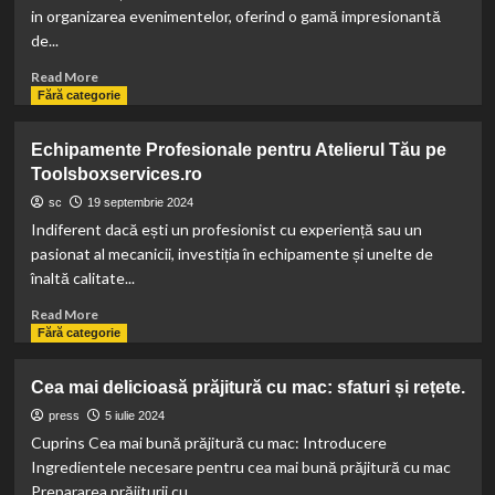
Știi
in organizarea evenimentelor, oferind o gamă impresionantă
despre
de...
Cancerul
Hepatic
Read
Read More
Secundar
more
Fără categorie
about
Degetu’
Echipamente Profesionale pentru Atelierul Tău pe
Mic:
Toolsboxservices.ro
cabina
foto
sc
19 septembrie 2024
și
Indiferent dacă ești un profesionist cu experiență sau un
video
pasionat al mecanicii, investiția în echipamente și unelte de
care
înaltă calitate...
îți
surprinde
Read
Read More
amintirile
more
Fără categorie
about
Echipamente
Cea mai delicioasă prăjitură cu mac: sfaturi și rețete.
Profesionale
pentru
press
5 iulie 2024
Atelierul
Cuprins Cea mai bună prăjitură cu mac: Introducere
Tău
Ingredientele necesare pentru cea mai bună prăjitură cu mac
pe
Prepararea prăjiturii cu...