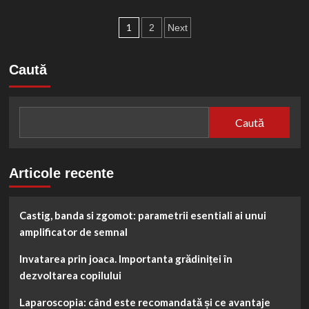
Ghidul
Paginație
Esențial
1
2
Next
pentru
articole
Alegerea
și
Caută
Întreținerea
Anvelopelor
Caută
Articole recente
Castig, banda si zgomot: parametrii esentiali ai unui
amplificator de semnal
Invatarea prin joaca. Importanta grădiniței în
dezvoltarea copilului
Laparoscopia: când este recomandată și ce avantaje