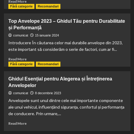
Read
Read More
more
Fără categorie
Recomandari
about
Ghidul
Top Anvelope 2023 – Ghidul Tău pentru Durabilitate
tau
și Performanță
complet
–
comunicat
15 ianuarie 2024
Pregatirea
Introducere În căutarea celor mai durabile anvelope din 2023,
pentru
este important să considerăm o serie de factori, cum ar fi...
Soare
cu
Read
Read More
Anvelopele
more
Fără categorie
Recomandari
de
about
Vara
Top
Ghidul Esențial pentru Alegerea și Întreținerea
Anvelope
Anvelopelor
2023
–
comunicat
8 decembrie 2023
Ghidul
Anvelopele sunt unul dintre cele mai importante componente
Tău
ale unui vehicul, influențând siguranța, confortul și performanța
pentru
de conducere. Prin urmare,...
Durabilitate
și
Read
Read More
Performanță
more
about