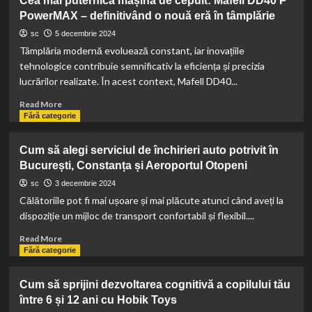
Cea mai puternică mașină de cepuit: Mafell DD40 P
să
PowerMAX – definitivând o nouă eră în tâmplărie
îți
vopsești
sc
5 decembrie 2024
corect
Tâmplăria modernă evoluează constant, iar inovațiile
șuvițele
tehnologice contribuie semnificativ la eficiența și precizia
și
lucrărilor realizate. În acest context, Mafell DD40...
să
obții
Read
Read More
un
more
Fără categorie
look
about
spectaculos
Cea
Cum să alegi serviciul de închirieri auto potrivit în
mai
București, Constanța și Aeroportul Otopeni
puternică
mașină
sc
3 decembrie 2024
de
Călătoriile pot fi mai ușoare și mai plăcute atunci când aveți la
cepuit:
dispoziție un mijloc de transport confortabil și flexibil....
Mafell
DD40
Read
Read More
P
more
Fără categorie
PowerMAX
about
–
Cum
Cum să sprijini dezvoltarea cognitivă a copilului tău
definitivând
să
între 6 și 12 ani cu Hobik Toys
o
alegi