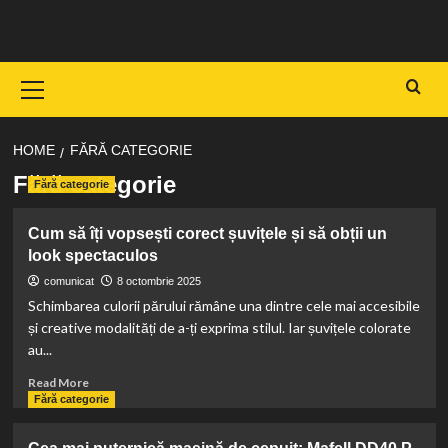
Skip
to
content
Primary
Menu
HOME
FĂRĂ CATEGORIE
Fără categorie
Fără categorie
Cum să îți vopsești corect șuvițele și să obții un
look spectaculos
comunicat
8 octombrie 2025
Schimbarea culorii părului rămâne una dintre cele mai accesibile
și creative modalități de a-ți exprima stilul. Iar șuvițele colorate
au...
Read
Read More
more
Fără categorie
about
Cum