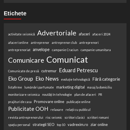
Etichete
Advertoriale
afaceri
activitate seismică
afaceri 2024
afaceri online
antreprenor
antreprenor club
antreprenori
anvelope
antreprenoriat
campanie Craciun
campanie umanitara
Comunicat
Comunicare
Eduard Petrescu
cutremur
Comunicate de presă
Eko Group
Eko News
Fără categorie
evoluție tehnologică
marketing digital
listafirme
lumânări parfumate
masaj la domiciliu
monitorizare seismica
noutăți în tehnologie
plan de afaceri
PR
Promovare online
prajituri de casa
publicație online
Publicitate OOH
relaxare
relații cu publicul
revista antreprenorului
risc seismic
scriitori clasici
scriitori romani
strategii SEO
vadrexim.ro
ziar online
spațiu personal
top 10