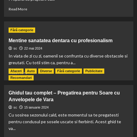
Toolsboxservices.ro
Read
Read More
more
about
Cea
Fără categorie
mai
delicioasă
Mentine sanatatea dentara cu profesionalism
prăjitură
sc
22 mai 2024
cu
mac:
In viata de zi cu zi, oamenii se confrunta cu diverse obstacole si
sfaturi
greutati. Cu totii stim ca, pentru a...
și
Afaceri
Auto
Diverse
Fără categorie
Publicitate
Read
rețete.
Read More
more
Recomandari
about
Mentine
Ghidul tau complet – Pregatirea pentru Soare cu
sanatatea
Anvelopele de Vara
dentara
cu
sc
15 ianuarie 2024
profesionalism
Cu sosirea sezonului cald, este momentul sa te pregatesti
pentru condusul pe sosele uscate si fierbinti. Acest ghid te
va...