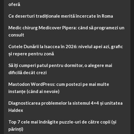
oferă
Ce deserturi tradiționale merită încercate în Roma
Medic chirurg Medicover Pipera: când să programezi un
consult
Cotele Dunării la Isaccea în 2026: nivelul apei azi, grafic
și repere pentru zonă
Să îți cumperi patul pentru dormitor, o alegere mai
dificilă decât crezi
Mastodon WordPress: cum postezi pe mai multe
instanțe (când ai nevoie)
Diagnosticarea problemelor la sistemul 4×4 și unitatea
Haldex
Top 7 cele mai îndrăgite puzzle-uri de către copii (și
părinți)