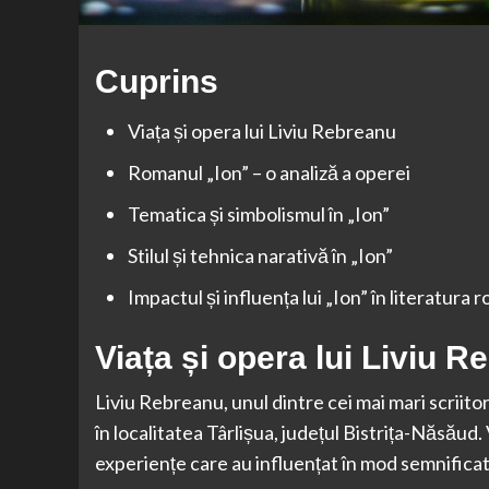
Cuprins
Viața și opera lui Liviu Rebreanu
Romanul „Ion” – o analiză a operei
Tematica și simbolismul în „Ion”
Stilul și tehnica narativă în „Ion”
Impactul și influența lui „Ion” în literatura
Viața și opera lui Liviu 
Liviu Rebreanu, unul dintre cei mai mari scriito
în localitatea Târlișua, județul Bistrița-Năsăud.
experiențe care au influențat în mod semnificati