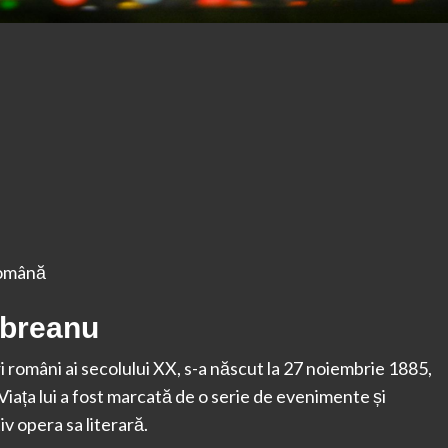
 română
Rebreanu
ri români ai secolului XX, s-a născut la 27 noiembrie 1885,
 Viața lui a fost marcată de o serie de evenimente și
v opera sa literară.