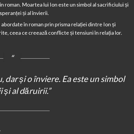
 roman. Moartea lui Ion este un simbol al sacrificiului și
speranței și al învierii.
abordate în roman prin prisma relației dintre Ion și
rite, ceea ce creează conflicte și tensiuni în relația lor.
, dar și o înviere. Ea este un simbol
i și al dăruirii.”
?