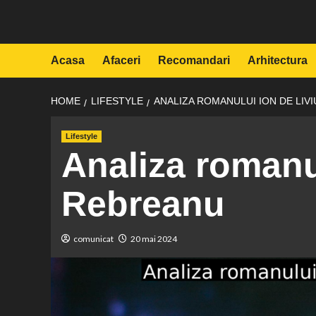
Skip
to
content
Acasa
Afaceri
Recomandari
Arhitectura
HOME
LIFESTYLE
ANALIZA ROMANULUI ION DE LIV
Lifestyle
Analiza romanu
Rebreanu
comunicat
20 mai 2024