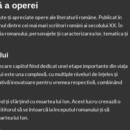
ă a operei
e și apreciate opere ale literaturii române. Publicat în
l dintre cei mai mari scriitori români ai secolului XX. În
ia romanului, personajele și caracterizarea lor, tematica și
lui
ecare capitol fiind dedicat unei etape importante din viața
i este una complexă, cu multiple niveluri de înțeles și
arativă inovatoare pentru vremea respectivă, combinând
d și sfârșind cu moartea lui Ion. Acest lucru creează o
ititorul să se întoarcă la începutul romanului și să
rtea lui Ion.