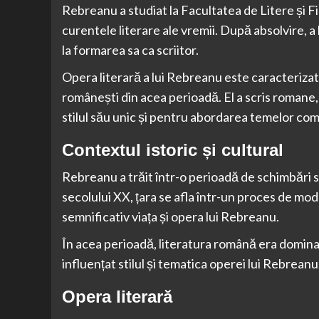
Rebreanu a studiat la Facultatea de Litere și Fil
curentele literare ale vremii. După absolvire, a 
la formarea sa ca scriitor.
Opera literară a lui Rebreanu este caracterizată
românești din acea perioadă. El a scris romane,
stilul său unic și pentru abordarea temelor com
Contextul istoric și cultural
Rebreanu a trăit într-o perioadă de schimbări s
secolului XX, țara se afla într-un proces de mod
semnificativ viața și opera lui Rebreanu.
În acea perioadă, literatura română era domina
influențat stilul și tematica operei lui Rebreanu
Opera literară