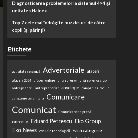
Diagnosticarea problemelor la sistemul 4×4 și
unitatea Haldex
Top 7 cele mai îndrăgite puzzle-uri de către
copii (și părinți)
Etichete
Advertoriale
afaceri
activitate seismică
afaceri 2024
afaceri online
antreprenor
antreprenor club
anvelope
antreprenori
antreprenoriat
campanie Craciun
Comunicare
campanie umanitara
Comunicat
Comunicate de presă
Eduard Petrescu
Eko Group
cutremur
Eko News
Fără categorie
evoluție tehnologică