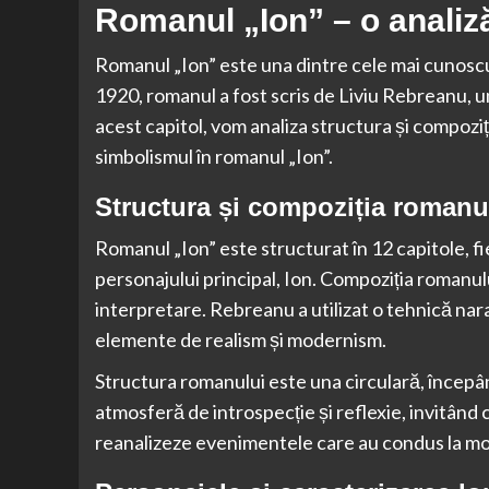
Romanul „Ion” – o analiz
Romanul „Ion” este una dintre cele mai cunoscut
1920, romanul a fost scris de Liviu Rebreanu, unu
acest capitol, vom analiza structura și compoziț
simbolismul în romanul „Ion”.
Structura și compoziția romanu
Romanul „Ion” este structurat în 12 capitole, fi
personajului principal, Ion. Compoziția romanulu
interpretare. Rebreanu a utilizat o tehnică n
elemente de realism și modernism.
Structura romanului este una circulară, începân
atmosferă de introspecție și reflexie, invitând c
reanalizeze evenimentele care au condus la moa