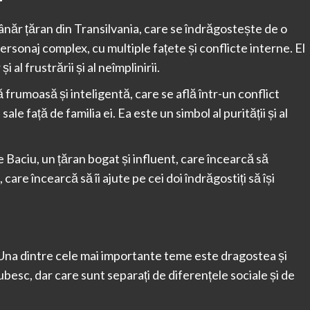
r
tânăr țăran din Transilvania, care se îndrăgostește de o
 personaj complex, cu multiple fațete și conflicte interne. El
i al frustrării și al neîmplinirii.
ă frumoasă și inteligentă, care se află într-un conflict
ale față de familia ei. Ea este un simbol al purității și al
 Baciu, un țăran bogat și influent, care încearcă să
, care încearcă să îi ajute pe cei doi îndrăgostiți să își
 Una dintre cele mai importante teme este dragostea și
e iubesc, dar care sunt separați de diferențele sociale și de