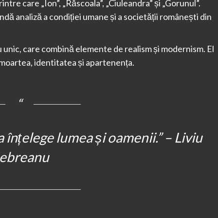
ntre care „Ion”, „Răscoala”, „Ciuleandra” și „Gorunul”.
dă analiză a condiției umane și a societății românești din
u unic, care combină elemente de realism și modernism. El
moartea, identitatea și apartenența.
 înțelege lumea și oamenii.” – Liviu
ebreanu