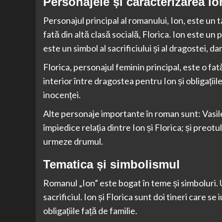
Personajele și caracterizarea lo
Personajul principal al romanului, Ion, este un 
fată din altă clasă socială, Florica. Ion este un
este un simbol al sacrificiului și al dragostei, dar ș
Florica, personajul feminin principal, este o fat
interior între dragostea pentru Ion și obligațiile s
inocenței.
Alte personaje importante în roman sunt: Vasile
împiedice relația dintre Ion și Florica; și preotul
urmeze drumul.
Tematica și simbolismul
Romanul „Ion” este bogat în teme și simboluri.
sacrificiul. Ion și Florica sunt doi tineri care s
obligațiile față de familie.