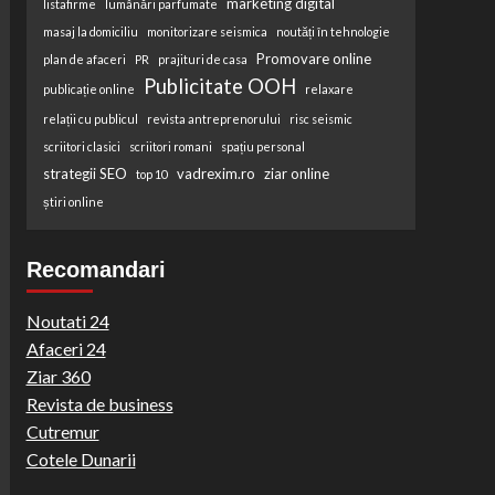
marketing digital
listafirme
lumânări parfumate
masaj la domiciliu
monitorizare seismica
noutăți în tehnologie
Promovare online
plan de afaceri
PR
prajituri de casa
Publicitate OOH
publicație online
relaxare
relații cu publicul
revista antreprenorului
risc seismic
scriitori clasici
scriitori romani
spațiu personal
strategii SEO
vadrexim.ro
ziar online
top 10
știri online
Recomandari
Noutati 24
Afaceri 24
Ziar 360
Revista de business
Cutremur
Cotele Dunarii