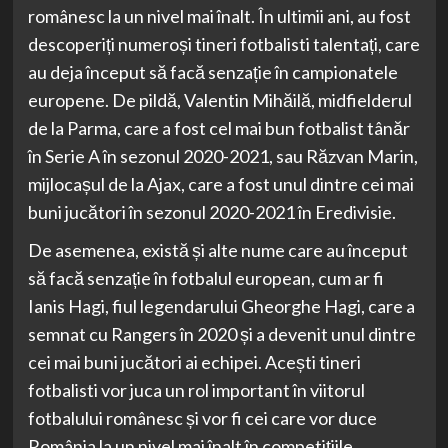
românesc la un nivel mai înalt. În ultimii ani, au fost
descoperiți numeroși tineri fotbalisti talentați, care
au deja început să facă senzație în campionatele
europene. De pildă, Valentin Mihăilă, midfielderul
de la Parma, care a fost cel mai bun fotbalist tânăr
în Serie A în sezonul 2020-2021, sau Răzvan Marin,
mijlocașul de la Ajax, care a fost unul dintre cei mai
buni jucători în sezonul 2020-2021 în Eredivisie.
De asemenea, există și alte nume care au început
să facă senzație în fotbalul european, cum ar fi
Ianis Hagi, fiul legendarului Gheorghe Hagi, care a
semnat cu Rangers în 2020 și a devenit unul dintre
cei mai buni jucători ai echipei. Acești tineri
fotbalisti vor juca un rol important în viitorul
fotbalului românesc și vor fi cei care vor duce
România la un nivel mai înalt în competițiile