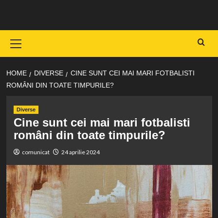
Skip
to
content
Primary
Menu
HOME
DIVERSE
CINE SUNT CEI MAI MARI FOTBALISTI
ROMÂNI DIN TOATE TIMPURILE?
Diverse
Cine sunt cei mai mari fotbalisti
români din toate timpurile?
comunicat
24 aprilie 2024