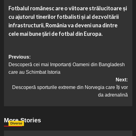
Fotbalul românesc are o viitoare strălucitoare și
cu ajutorul tinerilor fotbalisti și al dezvoltării
infrastructurii, România va deveni una dintre
cele mai bune țări de fotbal din Europa.
Post
Previous:
Descoperă cei mai Importanți Oameni din Bangladesh
navigation
care au Schimbat Istoria
Next:
Descoperă sporturile extreme din Norvegia care îți vor
da adrenalină
More Stories
Diverse