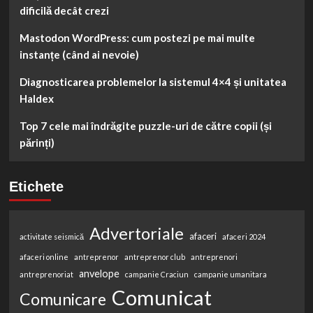
dificilă decât crezi
Mastodon WordPress: cum postezi pe mai multe
instanțe (când ai nevoie)
Diagnosticarea problemelor la sistemul 4×4 și unitatea
Haldex
Top 7 cele mai îndrăgite puzzle-uri de către copii (și
părinți)
Etichete
Advertoriale
afaceri
activitate seismică
afaceri 2024
afaceri online
antreprenor
antreprenor club
antreprenori
anvelope
antreprenoriat
campanie Craciun
campanie umanitara
Comunicat
Comunicare