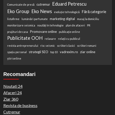
Eduard Petrescu
cutremur
Comunicate de presă
Eko Group
Eko News
Fără categorie
evoluție tehnologică
marketing digital
listafirme
lumânări parfumate
masaj la domiciliu
monitorizare seismica
noutăți în tehnologie
plan de afaceri
PR
Promovare online
prajituri de casa
publicație online
Publicitate OOH
relaxare
relații cu publicul
revista antreprenorului
risc seismic
scriitori clasici
scriitori romani
strategii SEO
vadrexim.ro
ziar online
spațiu personal
top 10
știri online
Recomandari
Noutati 24
Afaceri 24
Ziar 360
Revista de business
Cutremur