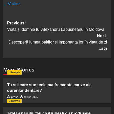
Maliuc
Post
Previous:
Viața și domnia lui Alexandru Lăpușneanu în Moldova
navigation
Next:
Descoperă lumea balților și importanța lor în viața de zi
cu zi
More Stories
Lifestyle
Tu stii care sunt cele ma frecvente cauze ale
durerilor dentare?
press
9 iulie 2025
Lifestyle
Arata-i parului tau ca il iubesti cu produsele