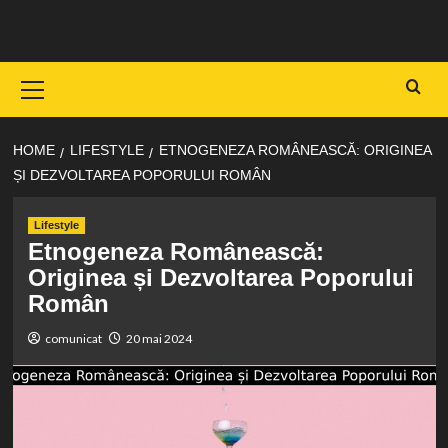
Skip
to
content
Primary
Menu
HOME
LIFESTYLE
ETNOGENEZA ROMÂNEASCĂ: ORIGINEA
ȘI DEZVOLTAREA POPORULUI ROMÂN
Lifestyle
Etnogeneza Românească:
Originea și Dezvoltarea Poporului
Român
comunicat
20 mai 2024