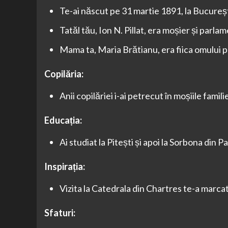
Te-ai născut pe 31 martie 1891, la Bucureșt
Tatăl tău, Ion N. Pillat, era moșier și parlam
Mama ta, Maria Brătianu, era fiica omului po
Copilăria:
Anii copilăriei i-ai petrecut în moșiile famili
Educația:
Ai studiat la Pitești și apoi la Sorbona din Pa
Inspirația:
Vizita la Catedrala din Chartres te-a marcat
Sfaturi: