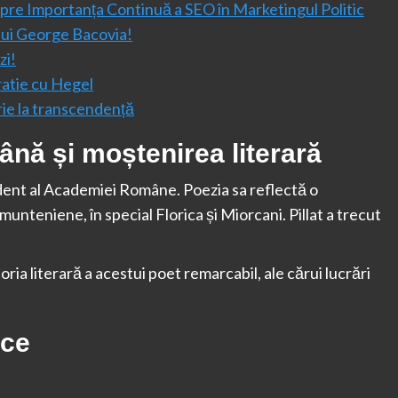
pre Importanța Continuă a SEO în Marketingul Politic
lui George Bacovia!
zi!
ratie cu Hegel
rie la transcendență
ână și moștenirea literară
dent al Academiei Române. Poezia sa reflectă o
nteniene, în special Florica și Miorcani. Pillat a trecut
toria literară a acestui poet remarcabil, ale cărui lucrări
ice