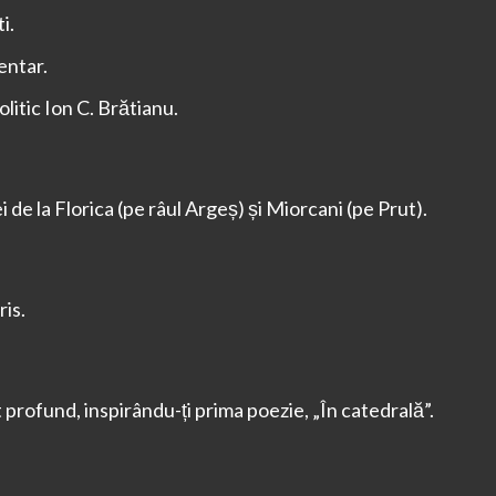
i.
entar.
litic Ion C. Brătianu.
ei de la Florica (pe râul Argeș) și Miorcani (pe Prut).
ris.
 profund, inspirându-ți prima poezie, „În catedrală”.