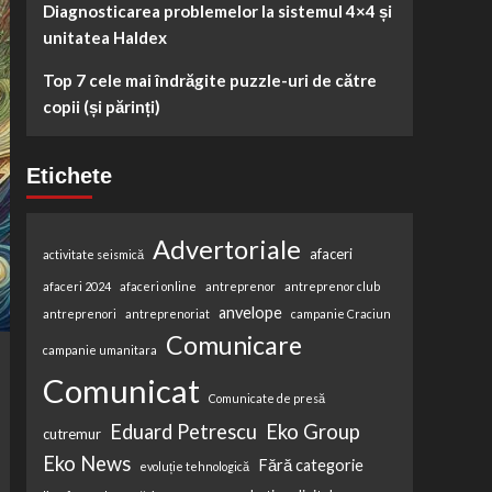
Diagnosticarea problemelor la sistemul 4×4 și
unitatea Haldex
Top 7 cele mai îndrăgite puzzle-uri de către
copii (și părinți)
Etichete
Advertoriale
afaceri
activitate seismică
afaceri 2024
afaceri online
antreprenor
antreprenor club
anvelope
antreprenori
antreprenoriat
campanie Craciun
Comunicare
campanie umanitara
Comunicat
Comunicate de presă
Eduard Petrescu
Eko Group
cutremur
Eko News
Fără categorie
evoluție tehnologică