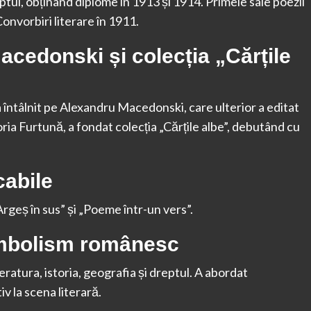
reptul, obținând diplome în 1913 și 1914. Primele sale poezii
onvorbiri literare în 1911.
acedonski și colecția „Cărțile
-a întâlnit pe Alexandru Macedonski, care ulterior a editat
oria Furtună, a fondat colecția „Cărțile albe”, debutând cu
cabile
rgeș în sus” și „Poeme într-un vers”.
imbolism românesc
teratura, istoria, geografia și dreptul. A abordat
v la scena literară.