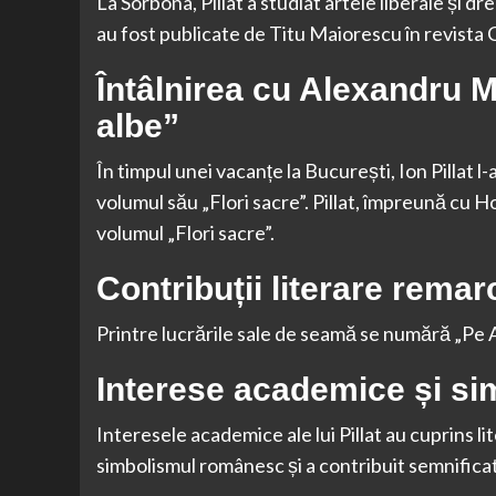
La Sorbona, Pillat a studiat artele liberale și d
au fost publicate de Titu Maiorescu în revista C
Întâlnirea cu Alexandru M
albe”
În timpul unei vacanțe la București, Ion Pillat l
volumul său „Flori sacre”. Pillat, împreună cu H
volumul „Flori sacre”.
Contribuții literare remar
Printre lucrările sale de seamă se numără „Pe A
Interese academice și s
Interesele academice ale lui Pillat au cuprins li
simbolismul românesc și a contribuit semnificati