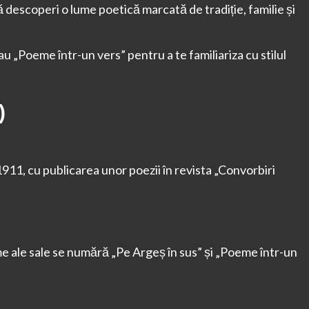
 să descoperi o lume poetică marcată de tradiție, familie și
u „Poeme într-un vers” pentru a te familiariza cu stilul
)
1911, cu publicarea unor poezii în revista „Convorbiri
 ale sale se numără „Pe Argeș în sus” și „Poeme într-un