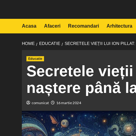
Skip
to
content
Acasa
Afaceri
Recomandari
Arhitectura
HOME
EDUCATIE
SECRETELE VIEȚII LUI ION PILLA
Educatie
Secretele vieții 
naștere până l
comunicat
16 martie 2024