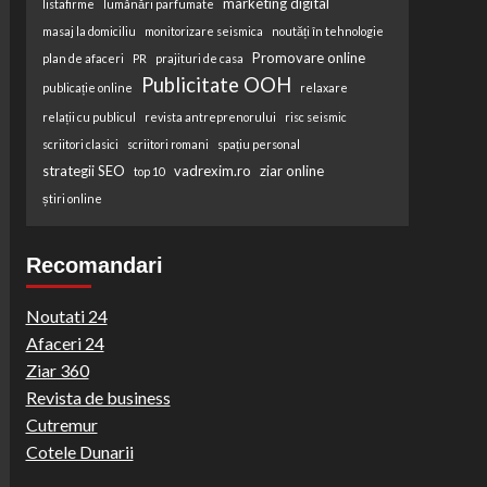
marketing digital
listafirme
lumânări parfumate
masaj la domiciliu
monitorizare seismica
noutăți în tehnologie
Promovare online
plan de afaceri
PR
prajituri de casa
Publicitate OOH
publicație online
relaxare
relații cu publicul
revista antreprenorului
risc seismic
scriitori clasici
scriitori romani
spațiu personal
strategii SEO
vadrexim.ro
ziar online
top 10
știri online
Recomandari
Noutati 24
Afaceri 24
Ziar 360
Revista de business
Cutremur
Cotele Dunarii