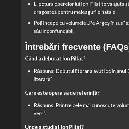
L lectura operelor lui Ion Pillat te va ajuta
dragostea pentru meleagurile natale.
Poți începe cu volumele „Pe Argeș în sus” sa
său inconfundabil.
Întrebări frecvente (FAQs
Când a debutat Ion Pillat?
Răspuns: Debutul literar a avut loc în anul 
literare”.
Care este opera sa de referință?
Răspuns: Printre cele mai cunoscute volume
vers”.
Unde a studiat Ion Pillat?