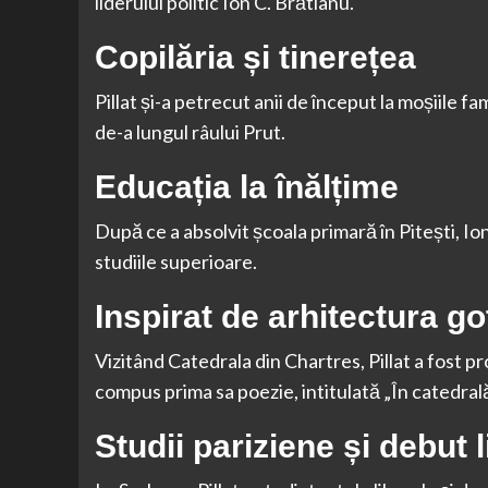
liderului politic Ion C. Brătianu.
Copilăria și tinerețea
Pillat și-a petrecut anii de început la moșiile fa
de-a lungul râului Prut.
Educația la înălțime
După ce a absolvit școala primară în Pitești, Ion
studiile superioare.
Inspirat de arhitectura go
Vizitând Catedrala din Chartres, Pillat a fost p
compus prima sa poezie, intitulată „În catedrală
Studii pariziene și debut l