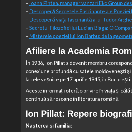
–
Ioana Pintea, manager vanzari Eko Group des
–
Descoperă Secretele Fascinante ale Poeziei 
–
Descoperă viața fascinantă a lui Tudor Arghe
–
Secretul Filozofiei lui Lucian Blaga: O Compa
–
Misterele poeziei lui Ion Barbu: de la geomet
Afiliere la Academia Rom
În 1936, Ion Pillat a devenit membru corespon
conexiune profundă cu satele moldovenești și mu
la cele veșnice pe 17 aprilie 1945, în București.
Aceste informații oferă o privire în viața și călă
continuă să resoane în literatura română.
Ion Pillat: Repere biograf
Nașterea și familia: