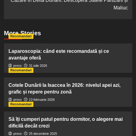
Cazare în Delta Dunării: Descoperă Satele Partizani și
Maliuc
More Stories
Recomandari
Laparoscopia: când este recomandată și ce
avantaje oferă
press
31 iulie 2026
Recomandari
Cotele Dunării la Isaccea în 2026: nivelul apei azi,
grafic și repere pentru zonă
press
13 februarie 2026
Recomandari
Să îți cumperi patul pentru dormitor, o alegere mai
dificilă decât crezi
press
25 decembrie 2025