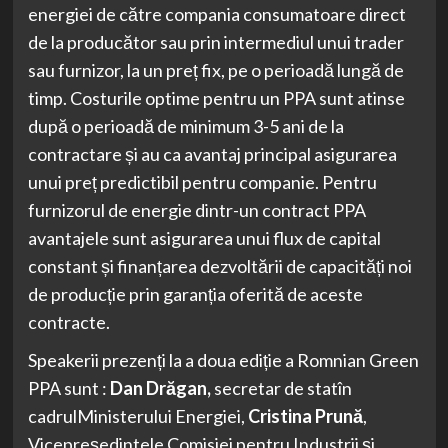
energiei de către compania consumatoare direct
de la producător sau prin intermediul unui trader
sau furnizor, la un preț fix, pe o perioadă lungă de
timp. Costurile optime pentru un PPA sunt atinse
după o perioadă de minimum 3-5 ani de la
contractare și au ca avantaj principal asigurarea
unui preț predictibil pentru companie. Pentru
furnizorul de energie dintr-un contract PPA
avantajele sunt asigurarea unui flux de capital
constant și finanțarea dezvoltării de capacități noi
de producție prin garanția oferită de aceste
contracte.
Speakerii prezenți la a doua ediție a Romnian Green
PPA sunt :
Dan Drăgan,
secretar de statîn
cadrulMinisterului Energiei,
Cristina Prun
ă
,
Vicepreședintele Comisiei pentru Industrii și