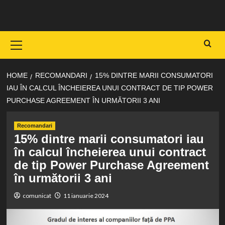
Skip
to
content
Primary
Menu
HOME
RECOMANDARI
15% DINTRE MARII CONSUMATORI
IAU ÎN CALCUL ÎNCHEIEREA UNUI CONTRACT DE TIP POWER
PURCHASE AGREEMENT ÎN URMĂTORII 3 ANI
Recomandari
15% dintre marii consumatori iau
în calcul încheierea unui contract
de tip Power Purchase Agreement
în următorii 3 ani
comunicat
11 ianuarie 2024