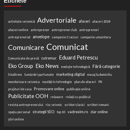
Etichete
Advertoriale
afaceri
activitate seismică
afaceri 2024
afaceri online
antreprenor
antreprenor club
antreprenori
anvelope
antreprenoriat
campanie Craciun
campanie umanitara
Comunicat
Comunicare
Eduard Petrescu
cutremur
Comunicate de presă
Eko Group
Eko News
Fără categorie
evoluție tehnologică
marketing digital
listafirme
lumânări parfumate
masaj la domiciliu
monitorizare seismica
noutăți în tehnologie
plan de afaceri
PR
Promovare online
prajituri de casa
publicație online
Publicitate OOH
relaxare
relații cu publicul
revista antreprenorului
risc seismic
scriitori clasici
scriitori romani
strategii SEO
vadrexim.ro
ziar online
spațiu personal
top 10
știri online