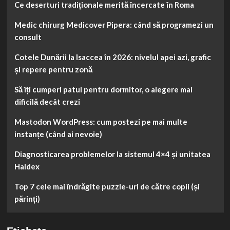
Ce deserturi tradiționale merită încercate în Roma
Medic chirurg Medicover Pipera: când să programezi un
consult
Cotele Dunării la Isaccea în 2026: nivelul apei azi, grafic
și repere pentru zonă
Să îți cumperi patul pentru dormitor, o alegere mai
dificilă decât crezi
Mastodon WordPress: cum postezi pe mai multe
instanțe (când ai nevoie)
Diagnosticarea problemelor la sistemul 4×4 și unitatea
Haldex
Top 7 cele mai îndrăgite puzzle-uri de către copii (și
părinți)