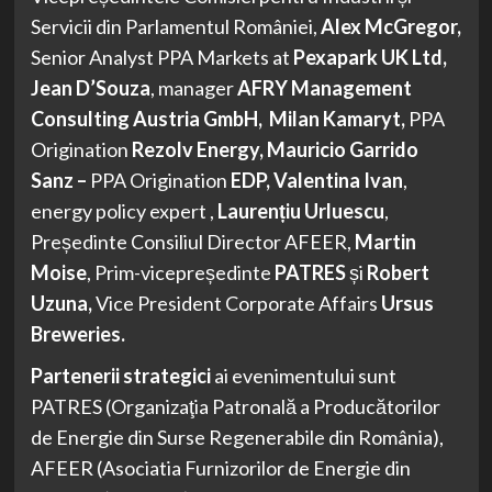
Servicii din Parlamentul României,
Alex McGregor,
Senior Analyst PPA Markets at
Pexapark UK Ltd
,
Jean D
’
Souza
, manager
AFRY Management
Consulting Austria GmbH
,
Milan
K
amaryt
,
PPA
Origination
Rezolv Energy,
Mauricio Garrido
Sanz –
PPA Origination
EDP, Valentina Ivan
,
energy policy expert ,
Laurențiu Urluescu
,
Președinte Consiliul Director AFEER,
Martin
Moise
, Prim-vicepreședinte
PATRES
și
Robert
Uzuna,
Vice President Corporate Affairs
Ursus
Breweries.
Partenerii strategici
ai evenimentului sunt
PATRES (Organizaţia Patronală a Producătorilor
de Energie din Surse Regenerabile din România),
AFEER (Asociatia Furnizorilor de Energie din