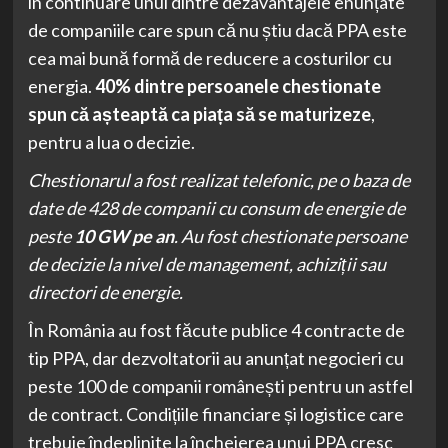
în continuare unul dintre dezavantajele enunțate
de companiile care spun că nu știu dacă PPA este
cea mai bună formă de reducere a costurilor cu
energia.
40% dintre persoanele chestionate
spun că așteaptă ca piața să se maturizeze
,
pentru a lua o decizie.
Chestionarul a fost realizat telefonic, pe o baza de
date de 428 de companii cu consum de energie de
peste
10 GW pe an
. Au fost chestionate persoane
de decizie la nivel de management, achiziții sau
directori de energie.
În România au fost făcute publice 4 contracte de
tip PPA, dar dezvoltatorii au anunțat negocieri cu
peste 100 de companii românești pentru un astfel
de contract. Condițiile financiare și logistice care
trebuie îndeplinite la încheierea unui PPA cresc