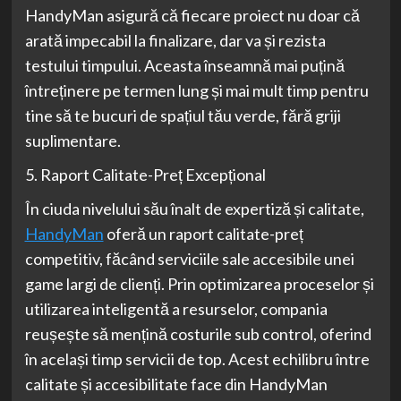
HandyMan asigură că fiecare proiect nu doar că
arată impecabil la finalizare, dar va și rezista
testului timpului. Aceasta înseamnă mai puțină
întreținere pe termen lung și mai mult timp pentru
tine să te bucuri de spațiul tău verde, fără griji
suplimentare.
5. Raport Calitate-Preț Excepțional
În ciuda nivelului său înalt de expertiză și calitate,
HandyMan
oferă un raport calitate-preț
competitiv, făcând serviciile sale accesibile unei
game largi de clienți. Prin optimizarea proceselor și
utilizarea inteligentă a resurselor, compania
reușește să mențină costurile sub control, oferind
în același timp servicii de top. Acest echilibru între
calitate și accesibilitate face din HandyMan