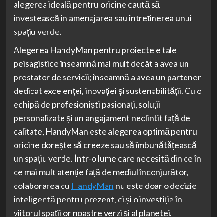
alegerea ideală pentru oricine caută să
investească în amenajarea sau întreținerea unui
spațiu verde.
Alegerea HandyMan pentru proiectele tale
peisagistice înseamnă mai mult decât a avea un
prestator de servicii; înseamnă a avea un partener
dedicat excelenței, inovației și sustenabilității. Cu o
echipă de profesioniști pasionați, soluții
personalizate și un angajament neclintit față de
calitate, HandyMan este alegerea optimă pentru
oricine dorește să creeze sau să îmbunătățească
un spațiu verde. Într-o lume care necesită din ce în
ce mai mult atenție față de mediul înconjurător,
colaborarea cu
HandyMan
nu este doar o decizie
inteligentă pentru prezent, ci și o investiție în
viitorul spațiilor noastre verzi și al planetei.