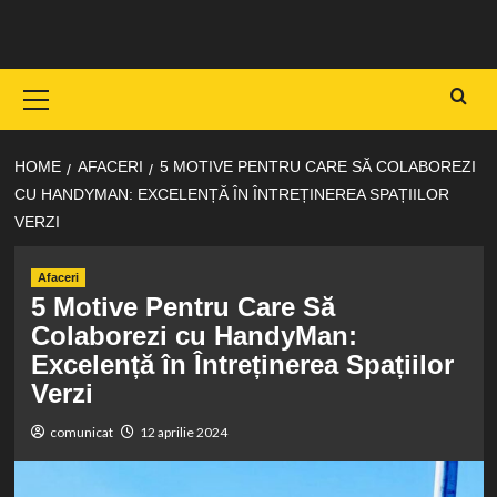
Skip
to
content
Primary
Menu
HOME
AFACERI
5 MOTIVE PENTRU CARE SĂ COLABOREZI
CU HANDYMAN: EXCELENȚĂ ÎN ÎNTREȚINEREA SPAȚIILOR
VERZI
Afaceri
5 Motive Pentru Care Să
Colaborezi cu HandyMan:
Excelență în Întreținerea Spațiilor
Verzi
comunicat
12 aprilie 2024