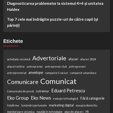
Diagnosticarea problemelor la sistemul 4×4 și unitatea
Haldex
Top 7 cele mai îndrăgite puzzle-uri de către copii (și
părinți)
Etichete
Advertoriale
afaceri
activitate seismică
afaceri 2024
afaceri online
antreprenor
antreprenor club
antreprenori
anvelope
antreprenoriat
campanie Craciun
campanie umanitara
Comunicat
Comunicare
Eduard Petrescu
cutremur
Comunicate de presă
Eko Group
Eko News
Fără categorie
evoluție tehnologică
marketing digital
listafirme
lumânări parfumate
masaj la domiciliu
monitorizare seismica
noutăți în tehnologie
plan de afaceri
PR