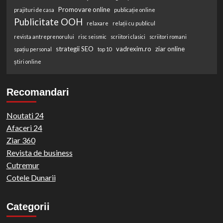
Promovare online
prajituri de casa
publicație online
Publicitate OOH
relaxare
relații cu publicul
revista antreprenorului
risc seismic
scriitori clasici
scriitori romani
strategii SEO
vadrexim.ro
ziar online
spațiu personal
top 10
știri online
Recomandari
Noutati 24
Afaceri 24
Ziar 360
Revista de business
Cutremur
Cotele Dunarii
Categorii