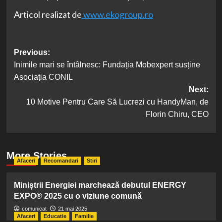
Articol realizat de
www.ekogroup.ro
Post
Previous:
Inimile mari se întâlnesc: Fundația Mobexpert susține
navigation
Asociația CONIL
Next:
10 Motive Pentru Care Să Lucrezi cu HandyMan, de
Florin Chiru, CEO
More Stories
Afaceri
Recomandari
Stiri
Miniștrii Energiei marchează debutul ENERGY
EXPO® 2025 cu o viziune comună
comunicat
21 mai 2025
Afaceri
Educatie
Familie