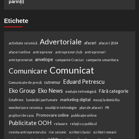
părinți)
Etichete
Advertoriale
afaceri
activitate seismică
afaceri 2024
afaceri online
antreprenor
antreprenor club
antreprenori
anvelope
antreprenoriat
campanie Craciun
campanie umanitara
Comunicat
Comunicare
Eduard Petrescu
cutremur
Comunicate de presă
Eko Group
Eko News
Fără categorie
evoluție tehnologică
marketing digital
listafirme
lumânări parfumate
masaj la domiciliu
monitorizare seismica
noutăți în tehnologie
plan de afaceri
PR
Promovare online
prajituri de casa
publicație online
Publicitate OOH
relaxare
relații cu publicul
revista antreprenorului
risc seismic
scriitori clasici
scriitori romani