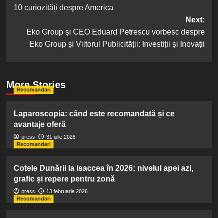
10 curiozități despre America
navigation
Next:
Eko Group și CEO Eduard Petrescu vorbesc despre
Eko Group și Viitorul Publicității: Investiții și Inovații
More Stories
Recomandari
Laparoscopia: când este recomandată și ce
avantaje oferă
press
31 iulie 2026
Recomandari
Cotele Dunării la Isaccea în 2026: nivelul apei azi,
grafic și repere pentru zonă
press
13 februarie 2026
Recomandari