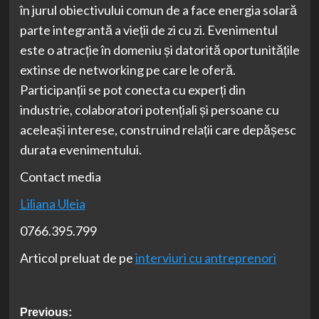
în jurul obiectivului comun de a face energia solară
parte integrantă a vieții de zi cu zi. Evenimentul
este o atracție în domeniu și datorită oportunitățile
extinse de networking pe care le oferă.
Participanții se pot conecta cu experți din
industrie, colaboratori potențiali și persoane cu
aceleași interese, construind relații care depășesc
durata evenimentului.
Contact media
Liliana Uleia
0766.395.799
Articol preluat de pe
interviuri cu antreprenori
Post
Previous: