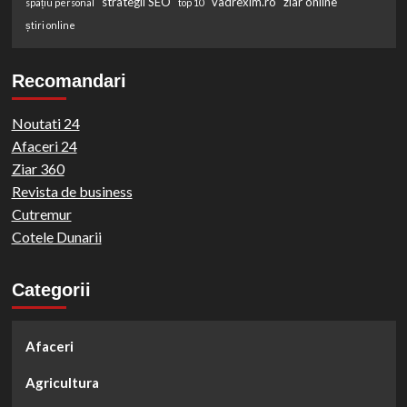
strategii SEO
vadrexim.ro
ziar online
spațiu personal
top 10
știri online
Recomandari
Noutati 24
Afaceri 24
Ziar 360
Revista de business
Cutremur
Cotele Dunarii
Categorii
Afaceri
Agricultura