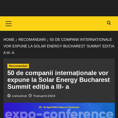
Skip
to
content
Primary
Menu
HOME
RECOMANDARI
50 DE COMPANII INTERNAȚIONALE
VOR EXPUNE LA SOLAR ENERGY BUCHAREST SUMMIT EDIȚIA
A III- A
Recomandari
50 de companii internaționale vor
expune la Solar Energy Bucharest
Summit ediția a III- a
comunicat
9 ianuarie 2024