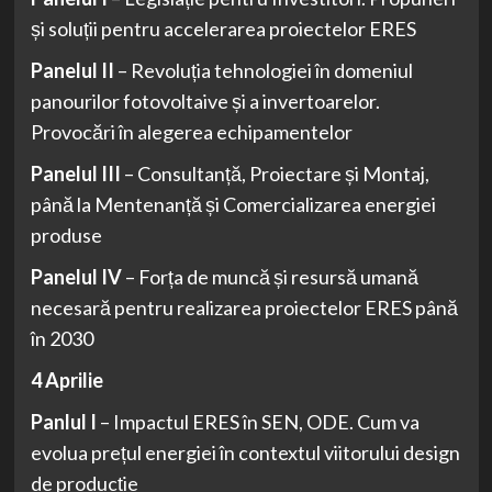
și soluții pentru accelerarea proiectelor ERES
Panelul II
– Revoluția tehnologiei în domeniul
panourilor fotovoltaive și a invertoarelor.
Provocări în alegerea echipamentelor
Panelul III
– Consultanță, Proiectare și Montaj,
până la Mentenanță și Comercializarea energiei
produse
Panelul IV
– Forța de muncă și resursă umană
necesară pentru realizarea proiectelor ERES până
în 2030
4 Aprilie
Panlul I
– Impactul ERES în SEN, ODE. Cum va
evolua prețul energiei în contextul viitorului design
de producție