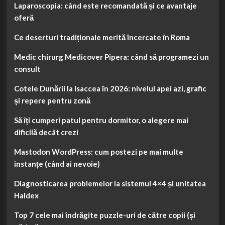
Laparoscopia: când este recomandată și ce avantaje
oferă
Ce deserturi tradiționale merită încercate în Roma
Medic chirurg Medicover Pipera: când să programezi un
consult
Cotele Dunării la Isaccea în 2026: nivelul apei azi, grafic
și repere pentru zonă
Să îți cumperi patul pentru dormitor, o alegere mai
dificilă decât crezi
Mastodon WordPress: cum postezi pe mai multe
instanțe (când ai nevoie)
Diagnosticarea problemelor la sistemul 4×4 și unitatea
Haldex
Top 7 cele mai îndrăgite puzzle-uri de către copii (și