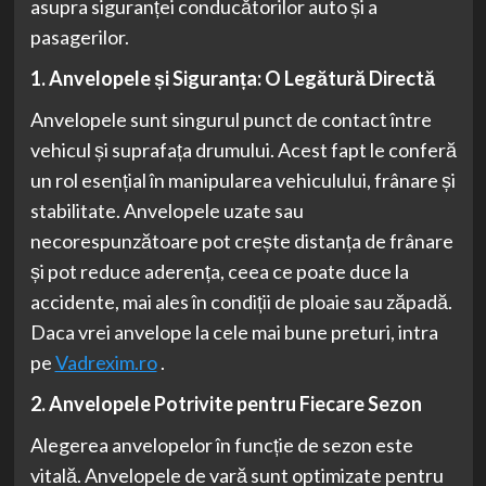
asupra siguranței conducătorilor auto și a
pasagerilor.
1. Anvelopele și Siguranța: O Legătură Directă
Anvelopele sunt singurul punct de contact între
vehicul și suprafața drumului. Acest fapt le conferă
un rol esențial în manipularea vehiculului, frânare și
stabilitate. Anvelopele uzate sau
necorespunzătoare pot crește distanța de frânare
și pot reduce aderența, ceea ce poate duce la
accidente, mai ales în condiții de ploaie sau zăpadă.
Daca vrei anvelope la cele mai bune preturi, intra
pe
Vadrexim.ro
.
2. Anvelopele Potrivite pentru Fiecare Sezon
Alegerea anvelopelor în funcție de sezon este
vitală. Anvelopele de vară sunt optimizate pentru