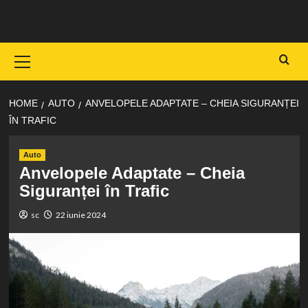
Skip
to
content
Primary
Menu
HOME
AUTO
ANVELOPELE ADAPTATE – CHEIA SIGURANȚEI
ÎN TRAFIC
Auto
Anvelopele Adaptate – Cheia
Siguranței în Trafic
sc
22 iunie 2024