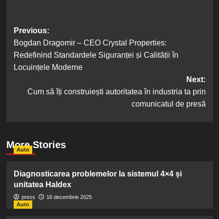
Post
Previous:
Bogdan Dragomir – CEO Crystal Properties:
navigation
Redefinind Standardele Siguranței și Calității în
Locuințele Moderne
Next:
Cum să îți construiești autoritatea în industria ta prin
comunicatul de presă
More Stories
Auto
Diagnosticarea problemelor la sistemul 4×4 și
unitatea Haldex
press
16 decembrie 2025
Auto