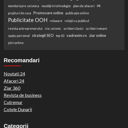
monitorizare seismica
noutăți în tehnologie
plan de afaceri
PR
Promovare online
prajituri de casa
publicație online
Publicitate OOH
relaxare
relații cu publicul
revista antreprenorului
risc seismic
scriitori clasici
scriitori romani
strategii SEO
vadrexim.ro
ziar online
spațiu personal
top 10
știri online
Recomandari
Noutati 24
Afaceri 24
Ziar 360
Revista de business
Cutremur
Cotele Dunarii
Categorii