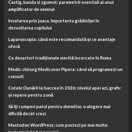
Castig, banda si zgomot: parametrii esentiali ai unui
amplificator de semnal
Invatarea prin joaca. Importanta grădiniței în
dezvoltarea copilului
Laparoscopia: când este recomandată și ce avantaje
oferă
Ce deserturi tradiționale merită încercate în Roma
Medic chirurg Medicover Pipera: când să programezi un
consult
Cotele Dunării la Isaccea în 2026: nivelul apei azi, grafic
și repere pentru zonă
Să îți cumperi patul pentru dormitor, o alegere mai
dificilă decât crezi
Mastodon WordPress: cum postezi pe mai multe
instanțe (când ai nevoie)