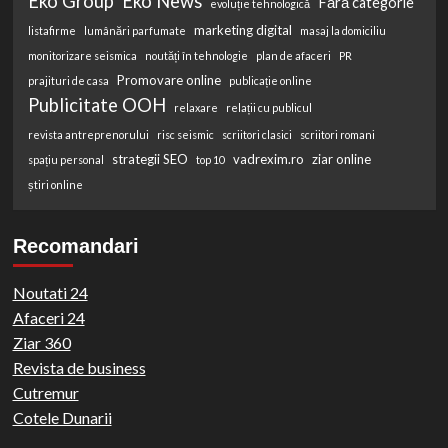
Eko Group
Eko News
Fără categorie
evoluție tehnologică
marketing digital
listafirme
lumânări parfumate
masaj la domiciliu
monitorizare seismica
noutăți în tehnologie
plan de afaceri
PR
Promovare online
prajituri de casa
publicație online
Publicitate OOH
relaxare
relații cu publicul
revista antreprenorului
risc seismic
scriitori clasici
scriitori romani
strategii SEO
vadrexim.ro
ziar online
spațiu personal
top 10
știri online
Recomandari
Noutati 24
Afaceri 24
Ziar 360
Revista de business
Cutremur
Cotele Dunarii