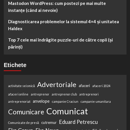
Mastodon WordPress: cum postezi pe mai multe
instanțe (când ai nevoie)
Diagnosticarea problemelor la sistemul 4×4 și unitatea
Haldex
Top 7 cele mai îndrăgite puzzle-uri de către copii (și
părinți)
Etichete
Advertoriale
afaceri
activitate seismică
afaceri 2024
afaceri online
antreprenor
antreprenor club
antreprenori
anvelope
antreprenoriat
campanie Craciun
campanie umanitara
Comunicat
Comunicare
Eduard Petrescu
cutremur
Comunicate de presă