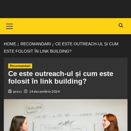
Skip
to
content
Primary
Menu
HOME
RECOMANDARI
CE ESTE OUTREACH-UL ȘI CUM
ESTE FOLOSIT ÎN LINK BUILDING?
Recomandari
Ce este outreach-ul și cum este
folosit în link building?
press
14 decembrie 2024