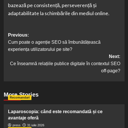
bazează pe consistență, perseverență și
adaptabilitate la schimbările din mediul online.
Post
Previous:
Cum poate o agenție SEO să îmbunătățească
navigation
experiența utilizatorului pe site?
Next:
Ce înseamnă relațiile publice digitale în contextul SEO
off-page?
More Stories
Recomandari
Laparoscopia: când este recomandată și ce
avantaje oferă
press
31 iulie 2026