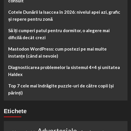
consult
Cotele Dunării la Isaccea în 2026: nivelul apei azi, grafic
și repere pentru zonă
Să îți cumperi patul pentru dormitor, o alegere mai
dificilă decât crezi
Mastodon WordPress: cum postezi pe mai multe
instanțe (când ai nevoie)
Diagnosticarea problemelor la sistemul 4×4 și unitatea
Haldex
Top 7 cele mai îndrăgite puzzle-uri de către copii (și
părinți)
Etichete
Advertoriale