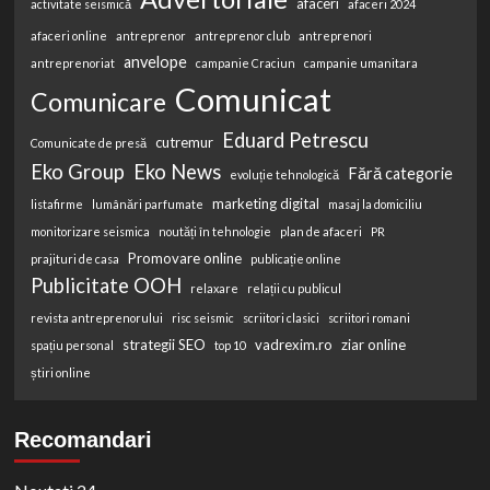
afaceri
activitate seismică
afaceri 2024
afaceri online
antreprenor
antreprenor club
antreprenori
anvelope
antreprenoriat
campanie Craciun
campanie umanitara
Comunicat
Comunicare
Eduard Petrescu
cutremur
Comunicate de presă
Eko Group
Eko News
Fără categorie
evoluție tehnologică
marketing digital
listafirme
lumânări parfumate
masaj la domiciliu
monitorizare seismica
noutăți în tehnologie
plan de afaceri
PR
Promovare online
prajituri de casa
publicație online
Publicitate OOH
relaxare
relații cu publicul
revista antreprenorului
risc seismic
scriitori clasici
scriitori romani
strategii SEO
vadrexim.ro
ziar online
spațiu personal
top 10
știri online
Recomandari