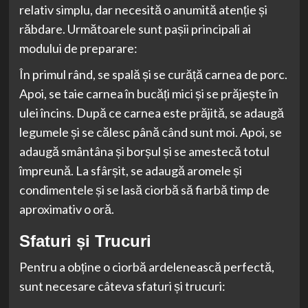
relativ simplu, dar necesită o anumită atenție și
răbdare. Următoarele sunt pașii principali ai
modului de preparare:
În primul rând, se spală și se curăță carnea de porc.
Apoi, se taie carnea în bucăți mici și se prăjește în
ulei încins. După ce carnea este prăjită, se adaugă
legumele și se călesc până când sunt moi. Apoi, se
adaugă smântâna și borșul și se amestecă totul
împreună. La sfârșit, se adaugă aromele și
condimentele și se lasă ciorbă să fiarbă timp de
aproximativ o oră.
Sfaturi și Trucuri
Pentru a obține o ciorbă ardelenească perfectă,
sunt necesare câteva sfaturi și trucuri: