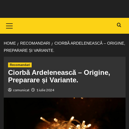
Skip
to
content
Primary
Menu
HOME
RECOMANDARI
CIORBĂ ARDELENEASCĂ – ORIGINE,
PREPARARE ȘI VARIANTE.
Recomandari
Ciorbă Ardelenească – Origine,
Preparare și Variante.
comunicat
1 iulie 2024