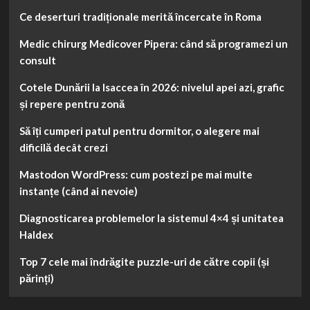
Ce deserturi tradiționale merită încercate în Roma
Medic chirurg Medicover Pipera: când să programezi un
consult
Cotele Dunării la Isaccea în 2026: nivelul apei azi, grafic
și repere pentru zonă
Să îți cumperi patul pentru dormitor, o alegere mai
dificilă decât crezi
Mastodon WordPress: cum postezi pe mai multe
instanțe (când ai nevoie)
Diagnosticarea problemelor la sistemul 4×4 și unitatea
Haldex
Top 7 cele mai îndrăgite puzzle-uri de către copii (și
părinți)