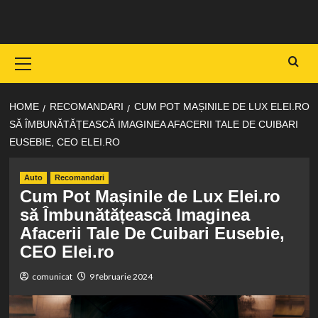
Skip
to
content
Primary
Menu
HOME
RECOMANDARI
CUM POT MAȘINILE DE LUX ELEI.RO
SĂ ÎMBUNĂTĂȚEASCĂ IMAGINEA AFACERII TALE DE CUIBARI
EUSEBIE, CEO ELEI.RO
Auto
Recomandari
Cum Pot Mașinile de Lux Elei.ro
să Îmbunătățească Imaginea
Afacerii Tale De Cuibari Eusebie,
CEO Elei.ro
comunicat
9 februarie 2024