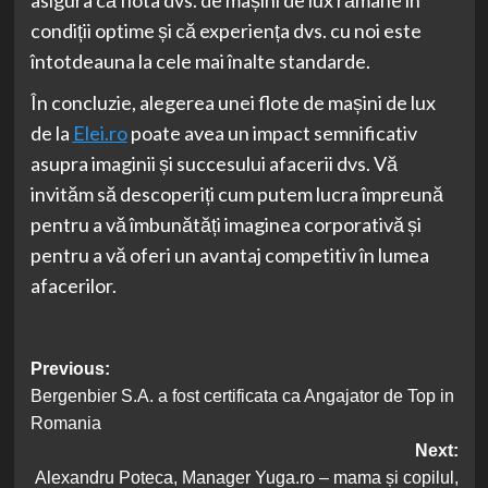
asigura că flota dvs. de mașini de lux rămâne în
condiții optime și că experiența dvs. cu noi este
întotdeauna la cele mai înalte standarde.
În concluzie, alegerea unei flote de mașini de lux
de la
Elei.ro
poate avea un impact semnificativ
asupra imaginii și succesului afacerii dvs. Vă
invităm să descoperiți cum putem lucra împreună
pentru a vă îmbunătăți imaginea corporativă și
pentru a vă oferi un avantaj competitiv în lumea
afacerilor.
Post
Previous:
Bergenbier S.A. a fost certificata ca Angajator de Top in
navigation
Romania
Next:
Alexandru Poteca, Manager Yuga.ro – mama și copilul,