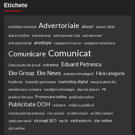
Etichete
Advertoriale
afaceri
activitate seismică
afaceri 2024
afaceri online
antreprenor
antreprenor club
antreprenori
anvelope
antreprenoriat
campanie Craciun
campanie umanitara
Comunicat
Comunicare
Eduard Petrescu
cutremur
Comunicate de presă
Eko Group
Eko News
Fără categorie
evoluție tehnologică
marketing digital
listafirme
lumânări parfumate
masaj la domiciliu
monitorizare seismica
noutăți în tehnologie
plan de afaceri
PR
Promovare online
prajituri de casa
publicație online
Publicitate OOH
relaxare
relații cu publicul
revista antreprenorului
risc seismic
scriitori clasici
scriitori romani
strategii SEO
vadrexim.ro
ziar online
spațiu personal
top 10
știri online