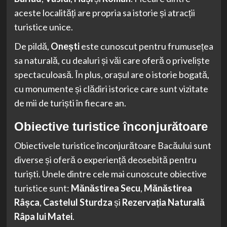
aceste localități are propria sa istorie și atracții
turistice unice.
De pildă,
Onești
este cunoscut pentru frumusețea
sa naturală, cu dealuri și văi care oferă o priveliște
spectaculoasă. În plus, orașul are o istorie bogată,
cu monumente și clădiri istorice care sunt vizitate
de mii de turiști în fiecare an.
Obiective turistice înconjurătoare
Obiectivele turistice înconjurătoare Bacăului sunt
diverse și oferă o experiență deosebită pentru
turiști. Unele dintre cele mai cunoscute obiective
turistice sunt:
Mănăstirea Secu
,
Mănăstirea
Râșca
,
Castelul Sturdza
și
Rezervația Naturală
Râpa lui Matei
.