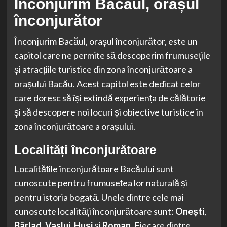
Înconjurim Bacăul, orașul
înconjurător
Înconjurim Bacăul, orașul înconjurător, este un
capitol care ne permite să descoperim frumusețile
și atracțiile turistice din zona înconjurătoare a
orașului Bacău. Acest capitol este dedicat celor
care doresc să își extindă experiența de călătorie
și să descopere noi locuri și obiective turistice în
zona înconjurătoare a orașului.
Localități înconjurătoare
Localitățile înconjurătoare Bacăului sunt
cunoscute pentru frumusețea lor naturală și
pentru istoria bogată. Unele dintre cele mai
cunoscute localități înconjurătoare sunt:
Onești
,
Bârlad
,
Vaslui
,
Huși
și
Roman
. Fiecare dintre