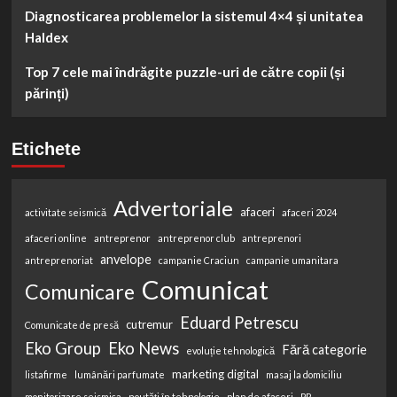
Diagnosticarea problemelor la sistemul 4×4 și unitatea
Haldex
Top 7 cele mai îndrăgite puzzle-uri de către copii (și
părinți)
Etichete
Advertoriale
afaceri
activitate seismică
afaceri 2024
afaceri online
antreprenor
antreprenor club
antreprenori
anvelope
antreprenoriat
campanie Craciun
campanie umanitara
Comunicat
Comunicare
Eduard Petrescu
cutremur
Comunicate de presă
Eko Group
Eko News
Fără categorie
evoluție tehnologică
marketing digital
listafirme
lumânări parfumate
masaj la domiciliu
monitorizare seismica
noutăți în tehnologie
plan de afaceri
PR