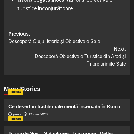
turistice înconjurătoare
Post
Previous:
Descoperă Clujul Istoric și Obiectivele Sale
navigation
Next:
Descoperă Obiectivele Turistice din Arad și
Împrejurimile Sale
More Stories
Turism
Ce deserturi tradiționale merită încercate în Roma
press
12 iunie 2026
Turism
Ilganii de Sus – Sat pitoresc la marginea Deltei