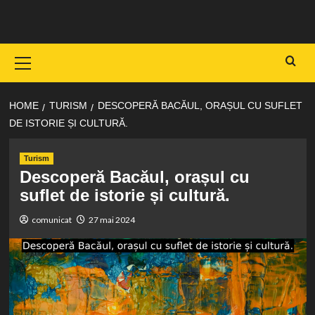
Skip
to
content
Primary
Menu
HOME
TURISM
DESCOPERĂ BACĂUL, ORAȘUL CU SUFLET
DE ISTORIE ȘI CULTURĂ.
Turism
Descoperă Bacăul, orașul cu
suflet de istorie și cultură.
comunicat
27 mai 2024