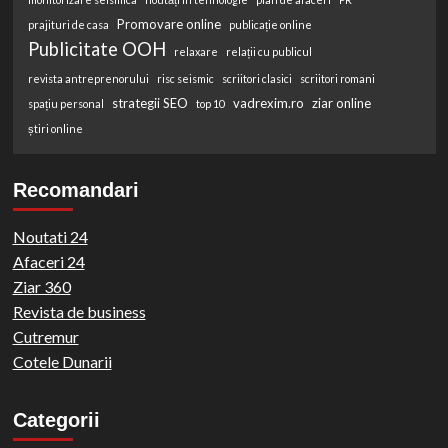
Promovare online
prajituri de casa
publicație online
Publicitate OOH
relaxare
relații cu publicul
revista antreprenorului
risc seismic
scriitori clasici
scriitori romani
strategii SEO
vadrexim.ro
ziar online
spațiu personal
top 10
știri online
Recomandari
Noutati 24
Afaceri 24
Ziar 360
Revista de business
Cutremur
Cotele Dunarii
Categorii