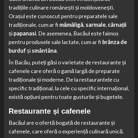
tradițiile culinare românești și moldovenești.
Orașul este cunoscut pentru preparatele sale
tradiționale, cum ar fi
mămăligă
,
sarmale
,
cârnații
și
papanasi
. De asemenea, Bacăul este faimos
pentru produsele sale lactate, cum ar fi
brânza de
burduf
și
smântâna
.
În Bacău, puteți găsi o varietate de restaurante și
cafenele care oferă o gamă largă de preparate
tradiționale și moderne. De la restaurantele cu
specific tradițional, la cele cu specific internațional,
există opțiuni pentru toate gusturile și bugetele.
Restaurante și cafenele
Bacăul are o ofertă bogată de restaurante și
cafenele, care oferă o experiență culinară unică.