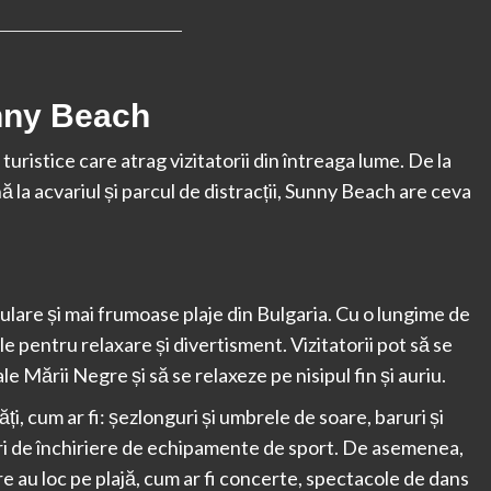
unny Beach
uristice care atrag vizitatorii din întreaga lume. De la
ână la acvariul și parcul de distracții, Sunny Beach are ceva
lare și mai frumoase plaje din Bulgaria. Cu o lungime de
ale pentru relaxare și divertisment. Vizitatorii pot să se
e Mării Negre și să se relaxeze pe nisipul fin și auriu.
ități, cum ar fi: șezlonguri și umbrele de soare, baruri și
uri de închiriere de echipamente de sport. De asemenea,
are au loc pe plajă, cum ar fi concerte, spectacole de dans