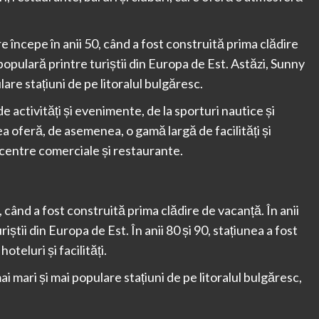
 începe în anii 50, când a fost construită prima clădire
 populară printre turiștii din Europa de Est. Astăzi, Sunny
are stațiuni de pe litoralul bulgăresc.
de activități și evenimente, de la sporturi nautice și
nea oferă, de asemenea, o gamă largă de facilități și
a centre comerciale și restaurante.
 când a fost construită prima clădire de vacanță. În anii
iștii din Europa de Est. În anii 80 și 90, stațiunea a fost
teluri și facilități.
 mari și mai populare stațiuni de pe litoralul bulgăresc,