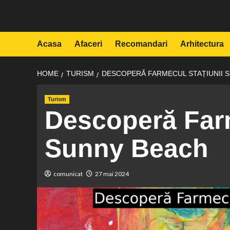
Skip
to
content
Acasa
Afaceri
Recomandari
Arhitectura
HOME
TURISM
DESCOPERĂ FARMECUL STAȚIUNII 
Turism
Descoperă Farm
Sunny Beach
comunicat
27 mai 2024