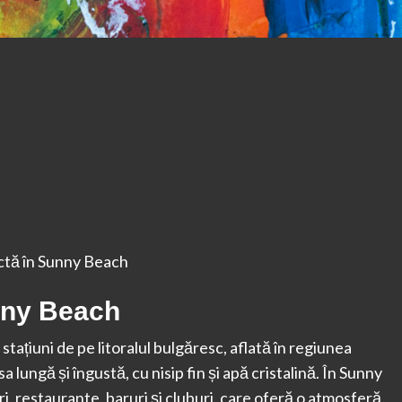
ectă în Sunny Beach
nny Beach
tațiuni de pe litoralul bulgăresc, aflată în regiunea
lungă și îngustă, cu nisip fin și apă cristalină. În Sunny
ri, restaurante, baruri și cluburi, care oferă o atmosferă