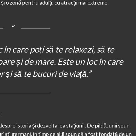
, și o zonă pentru adulți, cu atracții mai extreme.
în care poți să te relaxezi, să te
soare și de mare. Este un loc în care
er și să te bucuri de viață.”
?
spre istoria și dezvoltarea stațiunii. De pildă, unii spun
ști germani, în timp ce alții spun că a fost fondată de un