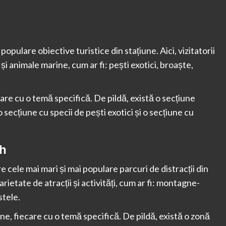
pulare obiective turistice din stațiune. Aici, vizitatorii
i animale marine, cum ar fi: pești exotici, broaște,
care cu o temă specifică. De pildă, există o secțiune
secțiune cu specii de pești exotici și o secțiune cu
ch
e cele mai mari și mai populare parcuri de distracții din
arietate de atracții și activități, cum ar fi: montagne-
stele.
one, fiecare cu o temă specifică. De pildă, există o zonă