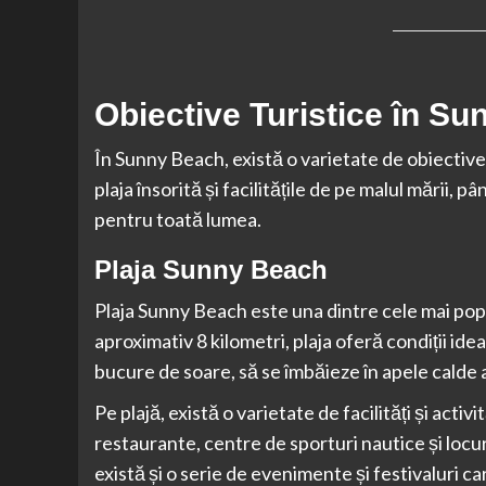
Obiective Turistice în S
În Sunny Beach, există o varietate de obiective t
plaja însorită și facilitățile de pe malul mării, p
pentru toată lumea.
Plaja Sunny Beach
Plaja Sunny Beach este una dintre cele mai popu
aproximativ 8 kilometri, plaja oferă condiții ide
bucure de soare, să se îmbăieze în apele calde al
Pe plajă, există o varietate de facilități și activ
restaurante, centre de sporturi nautice și loc
există și o serie de evenimente și festivaluri c