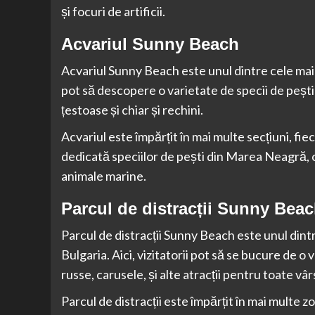
și focuri de artificii.
Acvariul Sunny Beach
Acvariul Sunny Beach este unul dintre cele mai po
pot să descopere o varietate de specii de pești ș
țestoase și chiar și rechini.
Acvariul este împărțit în mai multe secțiuni, fie
dedicată speciilor de pești din Marea Neagră, o 
animale marine.
Parcul de distracții Sunny Bea
Parcul de distracții Sunny Beach este unul dintr
Bulgaria. Aici, vizitatorii pot să se bucure de o v
russe, carusele, și alte atracții pentru toate vâr
Parcul de distracții este împărțit în mai multe z