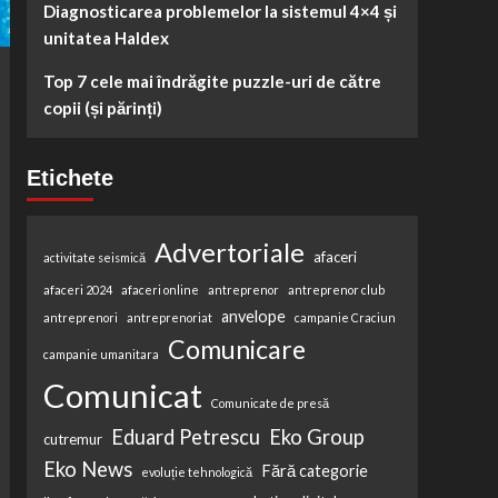
Diagnosticarea problemelor la sistemul 4×4 și
unitatea Haldex
Top 7 cele mai îndrăgite puzzle-uri de către
copii (și părinți)
Etichete
Advertoriale
afaceri
activitate seismică
afaceri 2024
afaceri online
antreprenor
antreprenor club
anvelope
antreprenori
antreprenoriat
campanie Craciun
Comunicare
campanie umanitara
Comunicat
Comunicate de presă
Eduard Petrescu
Eko Group
cutremur
Eko News
Fără categorie
evoluție tehnologică