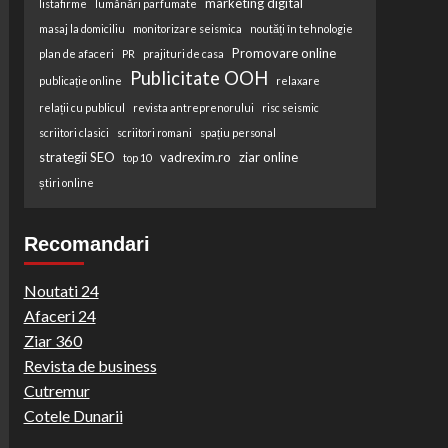
marketing digital
listafirme
lumânări parfumate
masaj la domiciliu
monitorizare seismica
noutăți în tehnologie
Promovare online
plan de afaceri
PR
prajituri de casa
Publicitate OOH
publicație online
relaxare
relații cu publicul
revista antreprenorului
risc seismic
scriitori clasici
scriitori romani
spațiu personal
strategii SEO
vadrexim.ro
ziar online
top 10
știri online
Recomandari
Noutati 24
Afaceri 24
Ziar 360
Revista de business
Cutremur
Cotele Dunarii