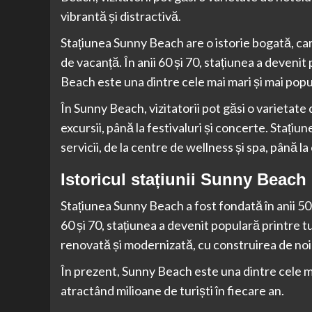
vibrantă și distractivă.
Stațiunea Sunny Beach are o istorie bogată, care
de vacanță. În anii 60 și 70, stațiunea a devenit
Beach este una dintre cele mai mari și mai popul
În Sunny Beach, vizitatorii pot găsi o varietate 
excursii, până la festivaluri și concerte. Stațiu
servicii, de la centre de wellness și spa, până l
Istoricul stațiunii Sunny Beach
Stațiunea Sunny Beach a fost fondată în anii 50,
60 și 70, stațiunea a devenit populară printre tur
renovată și modernizată, cu construirea de noi ho
În prezent, Sunny Beach este una dintre cele mai
atractând milioane de turiști în fiecare an.