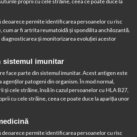
turile proprii cu cele străine, ceea ce poate duce la
deoarece permite identificarea persoanelor cu risc
 cum ar fi artrita reumatoidă și spondilita anchilozantă.
diagnosticarea și monitorizarea evoluției acestor
n sistemul imunitar
re face parte din sistemul imunitar. Acest antigen este
 agenților patogeni din organism. În mod normal,
rii și cele străine, însă în cazul persoanelor cu HLA B27,
prii cu cele străine, ceea ce poate duce la apariția unor
medicină
deoarece permite identificarea persoanelor cu risc