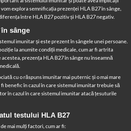
ortant al sistemului imunitar și poate avea implicații
l, vom explora semnificația prezenței HLA B27 în sânge,
i diferența între HLA B27 pozitiv și HLA B27 negativ.
 în sânge
stemul imunitar și este prezent în sângele unei persoane.
ziție la anumite condiții medicale, cum ar fi artrita
te acestea, prezența HLA B27 în sânge nu înseamnă
medicală.
ciată cu o răspuns imunitar mai puternic și o mai mare
 fi benefic în cazul în care sistemul imunitar trebuie să
tor în cazul în care sistemul imunitar atacă țesuturile
tatul testului HLA B27
e mai mulți factori, cum ar fi: