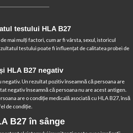
tatul testului HLA B27
e mai mulți factori, cum ar fi vârsta, sexul, istoricul
zultatul testului poate fi influențat de calitatea probei de
 și HLA B27 negativ
u negativ. Un rezultat pozitiv înseamnă că persoana are
ltat negativ înseamnă că persoana nu are acest antigen.
rsoana are o condiție medicală asociată cu HLA B27, însă
el de condiție.
A B27 în sânge