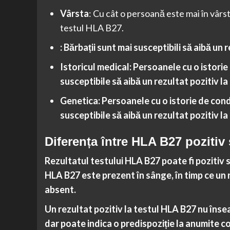
Vârsta
: Cu cât o persoană este mai în vârst
testul HLA B27.
: Bărbații sunt mai susceptibili să aibă un
Istoricul medical
: Persoanele cu o istori
susceptibile să aibă un rezultat pozitiv l
Genetica
: Persoanele cu o istorie de cond
susceptibile să aibă un rezultat pozitiv l
Diferența între HLA B27 pozitiv
Rezultatul testului HLA B27 poate fi pozitiv 
HLA B27 este prezent în sânge, în timp ce un
absent.
Un rezultat pozitiv la testul HLA B27 nu îns
dar poate indica o predispoziție la anumite c