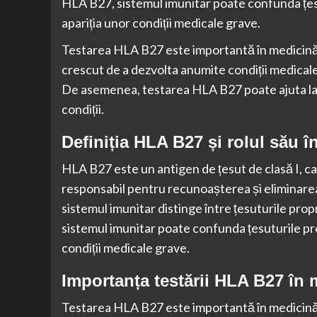
HLA B27, sistemul imunitar poate confunda țesu
apariția unor condiții medicale grave.
Testarea HLA B27 este importantă în medicină 
crescut de a dezvolta anumite condiții medicale,
De asemenea, testarea HLA B27 poate ajuta la 
condiții.
Definiția HLA B27 și rolul său î
HLA B27 este un antigen de țesut de clasă I, ca
responsabil pentru recunoașterea și eliminarea
sistemul imunitar distinge între țesuturile prop
sistemul imunitar poate confunda țesuturile pro
condiții medicale grave.
Importanța testării HLA B27 în 
Testarea HLA B27 este importantă în medicină 