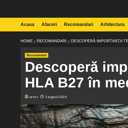
Skip
to
content
Acasa
Afaceri
Recomandari
Arhitectura
HOME
RECOMANDARI
DESCOPERĂ IMPORTANȚA TEST
Recomandari
Descoperă impo
HLA B27 în med
press
5 august 2024