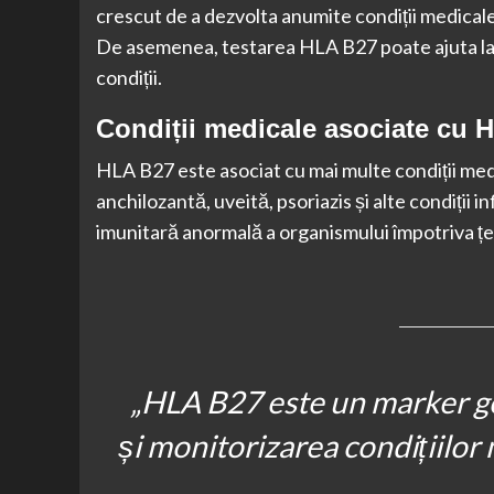
crescut de a dezvolta anumite condiții medicale,
De asemenea, testarea HLA B27 poate ajuta la 
condiții.
Condiții medicale asociate cu 
HLA B27 este asociat cu mai multe condiții medi
anchilozantă, uveită, psoriazis și alte condiții i
imunitară anormală a organismului împotriva țes
„HLA B27 este un marker ge
și monitorizarea condițiilor 