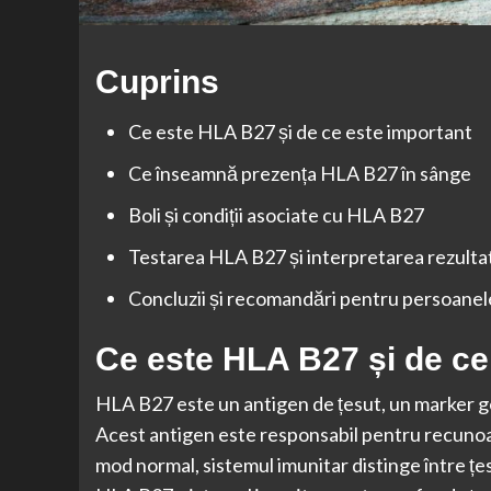
Cuprins
Ce este HLA B27 și de ce este important
Ce înseamnă prezența HLA B27 în sânge
Boli și condiții asociate cu HLA B27
Testarea HLA B27 și interpretarea rezulta
Concluzii și recomandări pentru persoane
Ce este HLA B27 și de ce
HLA B27 este un antigen de țesut, un marker ge
Acest antigen este responsabil pentru recunoaș
mod normal, sistemul imunitar distinge între țesu