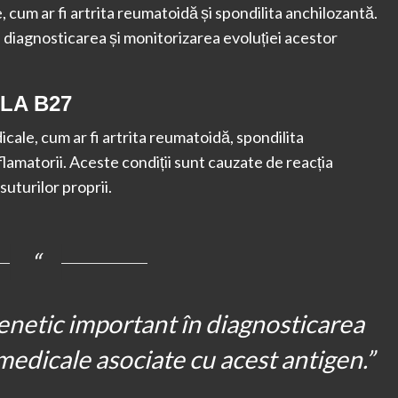
 cum ar fi artrita reumatoidă și spondilita anchilozantă.
diagnosticarea și monitorizarea evoluției acestor
HLA B27
cale, cum ar fi artrita reumatoidă, spondilita
nflamatorii. Aceste condiții sunt cauzate de reacția
uturilor proprii.
netic important în diagnosticarea
medicale asociate cu acest antigen.”