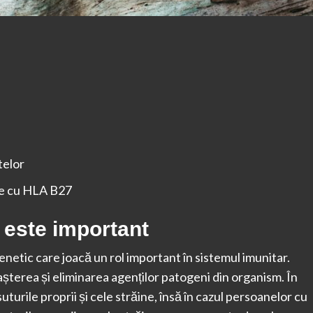
telor
le cu HLA B27
 este important
netic care joacă un rol important în sistemul imunitar.
terea și eliminarea agenților patogeni din organism. În
turile proprii și cele străine, însă în cazul persoanelor cu