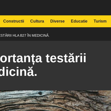
Constructii
Cultura
Diverse
Educatie
Turism
ĂRII HLA B27 ÎN MEDICINĂ.
rtanța testării
icină.