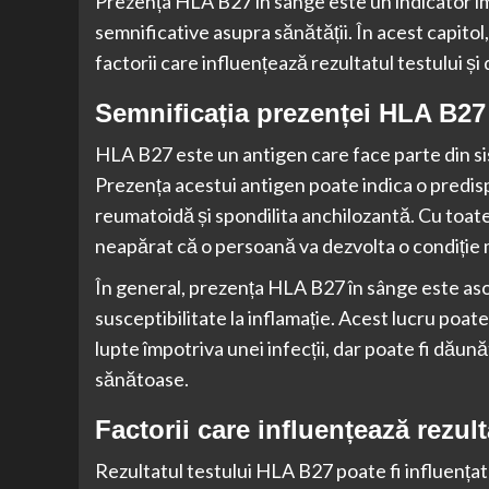
Prezența HLA B27 în sânge este un indicator imp
semnificative asupra sănătății. În acest capito
factorii care influențează rezultatul testului ș
Semnificația prezenței HLA B27
HLA B27 este un antigen care face parte din si
Prezența acestui antigen poate indica o predispo
reumatoidă și spondilita anchilozantă. Cu toa
neapărat că o persoană va dezvolta o condiție 
În general, prezența HLA B27 în sânge este aso
susceptibilitate la inflamație. Acest lucru poate
lupte împotriva unei infecții, dar poate fi dăună
sănătoase.
Factorii care influențează rezul
Rezultatul testului HLA B27 poate fi influențat d