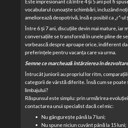
Este impresionant că între 4 și 5 ani pot fi spus
vocabularul cunoaște schimbări, incluzând noțiun
ameliorează deopotrivă, însă e posibil ca „r”-ul 
Între 6 și 7 ani, discuțiile devin mai mature, iar
conversațiile se transformă în unele pline de s
vorbească despre aproape orice, indiferent dacă
preferințele pentru vacanța care va urma.
Semne ce marchează întârzierea în dezvoltare
Întrucât juniorii au propriul lor ritm, comparații
categorii de vârstă diferite. Însă cum se poate 
limbajului?
Răspunsul este simplu: prin urmărirea evoluție
contactarea unui specialist dacă cel mic:
Nu gângurește până la 7 luni;
Nu spune niciun cuvânt până la 15 luni;