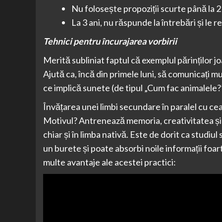
Nu folosește propoziții scurte până la 2 
La 3 ani, nu răspunde la întrebări și le re
Tehnici pentru încurajarea vorbirii
Merită subliniat faptul că exemplul părinților jo
Ajută ca, încă din primele luni, să comunicați mul
ce implică sunete (de tipul „Cum fac animalele?”)
Învățarea unei limbi secundare în paralel cu cea
Motivul? Antrenează memoria, creativitatea și c
chiar și în limba nativă. Este de dorit ca studiul
un burete și poate absorbi noile informații foart
multe avantaje ale acestei practici: