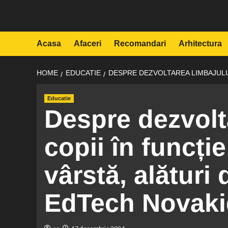
Skip
to
content
Acasa
Afaceri
Recomandari
Arhitectura
HOME
EDUCATIE
DESPRE DEZVOLTAREA LIMBAJULUI
Educatie
Despre dezvolta
copii în funcți
vârstă, alături
EdTech Novaki