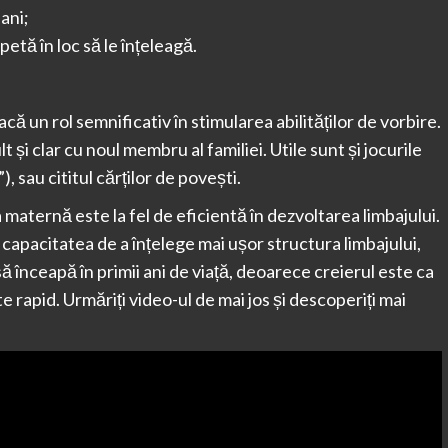
ani;
petă în loc să le înțeleagă.
acă un rol semnificativ în stimularea abilităților de vorbire.
t și clar cu noul membru al familiei. Utile sunt și jocurile
, sau cititul cărților de povești.
 maternă este la fel de eficientă în dezvoltarea limbajului.
apacitatea de a înțelege mai ușor structura limbajului,
 să înceapă în primii ani de viață, deoarece creierul este ca
e rapid. Urmăriți video-ul de mai jos și descoperiți mai