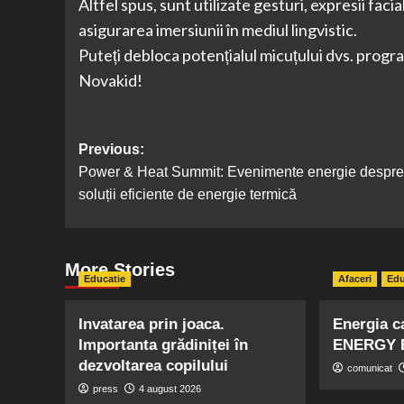
Altfel spus, sunt utilizate gesturi, expresii facia
asigurarea imersiunii în mediul lingvistic.
Puteți debloca potențialul micuțului dvs. prog
Novakid!
Post
Previous:
Power & Heat Summit: Evenimente energie despre
navigation
soluții eficiente de energie termică
More Stories
Educatie
Afaceri
Edu
Invatarea prin joaca.
Energia c
Importanta grădiniței în
ENERGY 
dezvoltarea copilului
comunicat
press
4 august 2026