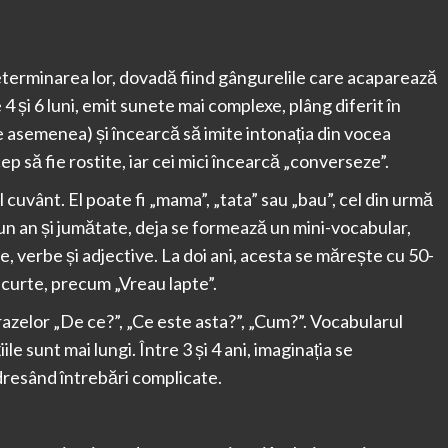
determinarea lor, dovadă fiind gângurelile care acaparează
 4 și 6 luni, emit sunete mai complexe, plâng diferit în
 asemenea) și încearcă să imite intonația din vocea
cep să fie rostite, iar cei mici încearcă „converseze”.
l cuvânt. El poate fi „mama”, „tata” sau „bau”, cel din urmă
La un an și jumătate, deja se formează un mini-vocabular,
 verbe și adjective. La doi ani, acesta se mărește cu 50-
 scurte, precum „Vreau lapte”.
frazelor „De ce?”, „Ce este asta?”, „Cum?”. Vocabularul
e sunt mai lungi. Între 3 și 4 ani, imaginația se
dresând întrebări complicate.