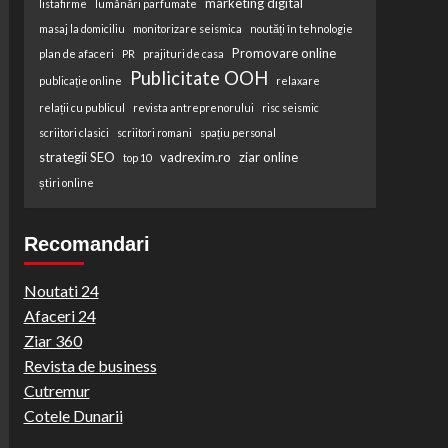
marketing digital
listafirme
lumânări parfumate
masaj la domiciliu
monitorizare seismica
noutăți în tehnologie
Promovare online
plan de afaceri
PR
prajituri de casa
Publicitate OOH
publicație online
relaxare
relații cu publicul
revista antreprenorului
risc seismic
scriitori clasici
scriitori romani
spațiu personal
strategii SEO
vadrexim.ro
ziar online
top 10
știri online
Recomandari
Noutati 24
Afaceri 24
Ziar 360
Revista de business
Cutremur
Cotele Dunarii