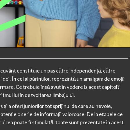
re cuvânt constituie un pas către independență, către
idei. În cel al părinților, reprezintă un amalgam de emoții
formare. Ce trebuie însă avut în vedere la acest capitol?
 ritmul lui în dezvoltarea limbajului.
și a oferi juniorilor tot sprijinul de care au nevoie,
 atenție o serie de informații valoroase. De la etapele ce
rbirea poate fi stimulată, toate sunt prezentate în acest