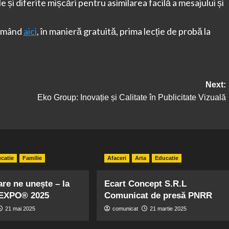
le și diferite mișcări pentru asimilarea facilă a mesajului și
ramând
aici
, în manieră gratuită, prima lecție de probă la
Next:
Eko Group: Inovație și Calitate în Publicitate Vizuală
catie
Familie
Afaceri
Arta
Educatie
are ne unește – la
Ecart Concept S.R.L
EXPO® 2025
Comunicat de presă PNRR
21 mai 2025
comunicat
21 martie 2025