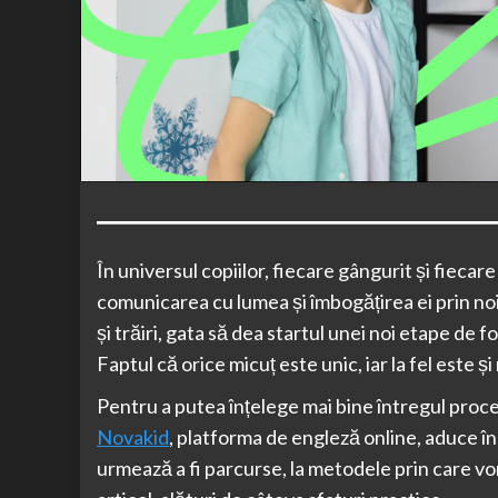
În universul copiilor, fiecare gângurit și fieca
comunicarea cu lumea și îmbogățirea ei prin noi 
și trăiri, gata să dea startul unei noi etape de 
Faptul că orice micuț este unic, iar la fel este și
Pentru a putea înțelege mai bine întregul proces 
Novakid
, platforma de engleză online, aduce în
urmează a fi parcurse, la metodele prin care vo