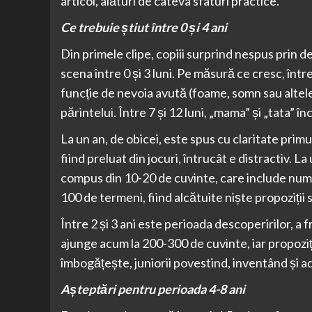
articol, alături de câteva sfaturi practice.
Ce trebuie știut între 0 și 4 ani
Din primele clipe, copiii surprind nespus prin 
scena între 0 și 3 luni. Pe măsură ce cresc, între
funcție de nevoia avută (foame, somn sau altele
părintelui. Între 7 și 12 luni, „mama” și „tata” în
La un an, de obicei, este spus cu claritate primu
fiind preluat din jocuri, întrucât e distractiv. 
compus din 10-20 de cuvinte, care include nume,
100 de termeni, fiind alcătuite niște propoziții
Între 2 și 3 ani este perioada descoperirilor, a 
ajunge acum la 200-300 de cuvinte, iar propozițiil
îmbogățește, juniorii povestind, inventând și a
Așteptări pentru perioada 4-8 ani