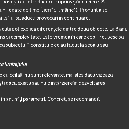
e povești cu introducere, cuprins și încheiere. Și
i legate de timp („ieri” și „mâine”). Pronunția se
și „s”-ul să aducă provocări în continuare.
 micuții pot explica diferențele dintre două obiecte. La 8 ani,
ens și complexitate. Este vremea în care copiii reușesc să
 subiectul îl constituie ce au făcut la școală sau
a limbajului
le cu ceilalți nu sunt relevante, mai ales dacă vizează
ști dacă există sau nu o întârziere în dezvoltarea
i în anumiți parametri. Concret, se recomandă