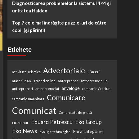
Diagnosticarea problemelor la sistemul 4×4 și
unitatea Haldex
Top 7 cele mai îndrăgite puzzle-uri de către
copii (și părinți)
Etichete
Advertoriale
afaceri
activitate seismică
afaceri 2024
afaceri online
antreprenor
antreprenor club
anvelope
antreprenori
antreprenoriat
campanie Craciun
Comunicare
campanie umanitara
Comunicat
Comunicate de presă
Eduard Petrescu
Eko Group
cutremur
Eko News
Fără categorie
evoluție tehnologică