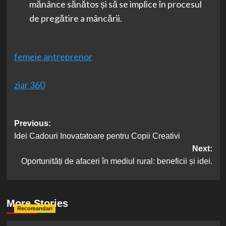
mănânce sănătos și să se implice în procesul
de pregătire a mâncării.
femeie antreprenor
ziar 360
Post
Previous:
Idei Cadouri Inovatatoare pentru Copii Creativi
navigation
Next:
Oportunități de afaceri în mediul rural: beneficii și idei.
More Stories
Recomandari