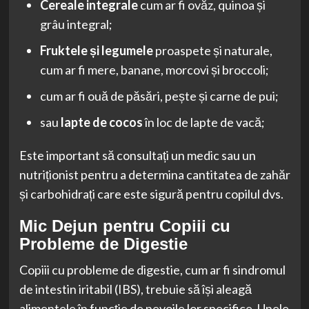
Cereale integrale
cum ar fi ovăz, quinoa și
grâu integral;
Fruktele și legumele
proaspete și naturale,
cum ar fi mere, banane, morcovi și broccoli;
cum ar fi ouă de păsări, pește și carne de pui;
sau
lapte de cocos
în loc de lapte de vacă;
Este important să consultați un medic sau un
nutriționist pentru a determina cantitatea de zahăr
și carbohidrați care este sigură pentru copilul dvs.
Mic Dejun pentru Copiii cu
Probleme de Digestie
Copiii cu probleme de digestie, cum ar fi sindromul
de intestin iritabil (IBS), trebuie să își aleagă
alimentele în funcție de nevoile lor specifice. Unele