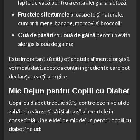
lapte de vacă pentru a evita alergia la lactoză;
Fruktele și legumele
proaspete și naturale,
cum ar fi mere, banane, morcovi și broccoli;
Ouă de păsări
sau
ouă de găină
pentru a evita
alergia la ouă de găină;
Este important să citiți etichetele alimentelor și să
verificați dacă acestea conțin ingrediente care pot
declanșa reacții alergice.
Mic Dejun pentru Copiii cu Diabet
Copiii cu diabet trebuie să își controleze nivelul de
zahăr din sânge și să își aleagă alimentele în
consecință. Unele idei de mic dejun pentru copiii cu
diabet includ: