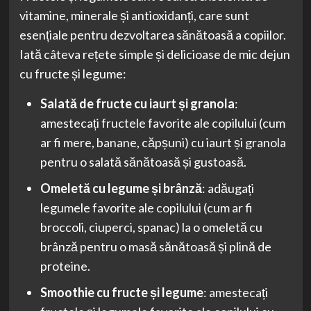
vitamine, minerale și antioxidanți, care sunt
esențiale pentru dezvoltarea sănătoasă a copiilor.
Iată câteva rețete simple și delicioase de mic dejun
cu fructe și legume:
Salată de fructe cu iaurt și granola
:
amestecați fructele favorite ale copilului (cum
ar fi mere, banane, căpșuni) cu iaurt și granola
pentru o salată sănătoasă și gustoasă.
Omeletă cu legume și brânză
: adăugați
legumele favorite ale copilului (cum ar fi
broccoli, ciuperci, spanac) la o omeletă cu
brânză pentru o masă sănătoasă și plină de
proteine.
Smoothie cu fructe și legume
: amestecați