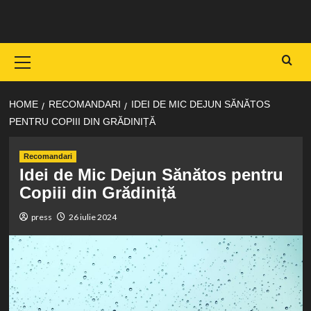
Skip
to
content
Primary
Menu
HOME
RECOMANDARI
IDEI DE MIC DEJUN SĂNĂTOS
PENTRU COPIII DIN GRĂDINIȚĂ
Recomandari
Idei de Mic Dejun Sănătos pentru
Copiii din Grădiniță
press
26 iulie 2024