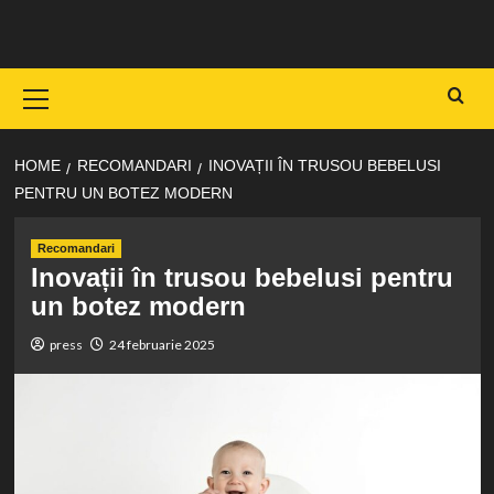
Skip
to
content
Primary
Menu
HOME
RECOMANDARI
INOVAȚII ÎN TRUSOU BEBELUSI
PENTRU UN BOTEZ MODERN
Recomandari
Inovații în trusou bebelusi pentru
un botez modern
press
24 februarie 2025