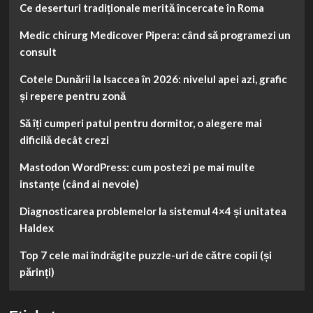
Ce deserturi tradiționale merită încercate în Roma
Medic chirurg Medicover Pipera: când să programezi un
consult
Cotele Dunării la Isaccea în 2026: nivelul apei azi, grafic
și repere pentru zonă
Să îți cumperi patul pentru dormitor, o alegere mai
dificilă decât crezi
Mastodon WordPress: cum postezi pe mai multe
instanțe (când ai nevoie)
Diagnosticarea problemelor la sistemul 4×4 și unitatea
Haldex
Top 7 cele mai îndrăgite puzzle-uri de către copii (și
părinți)