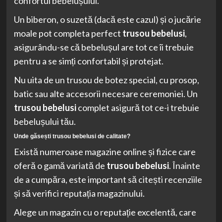
confortul bebelușului.
Un biberon, o suzetă (dacă este cazul) și o jucărie
moale pot completa perfect
trusou bebelusi
,
asigurându-se că bebelușul are tot ce îi trebuie
pentru a se simți confortabil și protejat.
Nu uita de un trusou de botez special, cu prosop,
batic sau alte accesorii necesare ceremoniei. Un
trusou bebelusi
complet asigură tot ce-i trebuie
bebelușului tău.
Unde găsești
trusou bebelusi
de calitate?
Există numeroase magazine online și fizice care
oferă o gamă variată de
trusou bebelusi
. Înainte
de a cumpăra, este important să citești recenziile
și să verifici reputația magazinului.
Alege un magazin cu o reputație excelentă, care