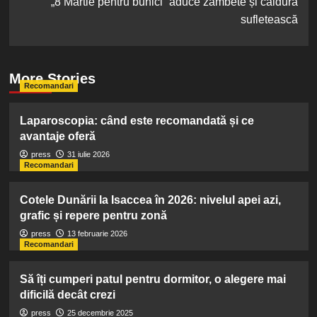
„8 Martie pentru bunici” aduce zâmbete și căldură
sufletească
More Stories
Recomandari
Laparoscopia: când este recomandată și ce
avantaje oferă
press
31 iulie 2026
Recomandari
Cotele Dunării la Isaccea în 2026: nivelul apei azi,
grafic și repere pentru zonă
press
13 februarie 2026
Recomandari
Să îți cumperi patul pentru dormitor, o alegere mai
dificilă decât crezi
press
25 decembrie 2025