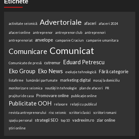
Etichete
Advertoriale
afaceri
activitate seismică
afaceri 2024
afaceri online
antreprenor
antreprenor club
antreprenori
anvelope
antreprenoriat
campanie Craciun
campanie umanitara
Comunicat
Comunicare
Eduard Petrescu
cutremur
Comunicate de presă
Eko Group
Eko News
Fără categorie
evoluție tehnologică
marketing digital
listafirme
lumânări parfumate
masaj la domiciliu
monitorizare seismica
noutăți în tehnologie
plan de afaceri
PR
Promovare online
prajituri de casa
publicație online
Publicitate OOH
relaxare
relații cu publicul
revista antreprenorului
risc seismic
scriitori clasici
scriitori romani
strategii SEO
vadrexim.ro
ziar online
spațiu personal
top 10
știri online