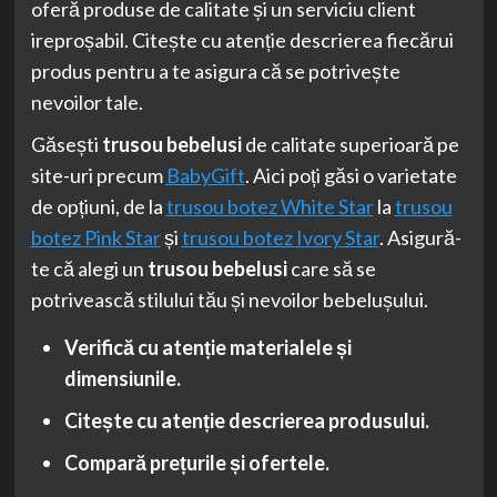
oferă produse de calitate și un serviciu client
ireproșabil. Citește cu atenție descrierea fiecărui
produs pentru a te asigura că se potrivește
nevoilor tale.
Găsești
trusou bebelusi
de calitate superioară pe
site-uri precum
BabyGift
. Aici poți găsi o varietate
de opțiuni, de la
trusou botez White Star
la
trusou
botez Pink Star
și
trusou botez Ivory Star
. Asigură-
te că alegi un
trusou bebelusi
care să se
potrivească stilului tău și nevoilor bebelușului.
Verifică cu atenție materialele și
dimensiunile.
Citește cu atenție descrierea produsului.
Compară prețurile și ofertele.