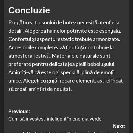
Concluzie
Pregătirea trusoului de botez necesită atenție la
detalii. Alegerea hainelor potrivite este esențială.
Confortul și aspectul estetic trebuie armonizate.
Accesoriile completează ținuta și contribuie la
atmosfera festivă. Materialele naturale sunt
preferate pentru delicatețea pielii bebelușului.
Amintiți-vă că este o zi specială, plină de emoții
unice. Alegeți cu grijă fiecare element, astfel încât
să creați amintiri de neuitat.
Post
Previous:
Cum să investești inteligent în energia verde
navigation
Next: