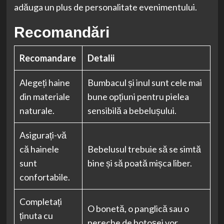
adăuga un plus de personalitate evenimentului.
Recomandări
Recomandare
Detalii
Alegeți haine
Bumbacul și inul sunt cele mai
din materiale
bune opțiuni pentru pielea
naturale.
sensibilă a bebelușului.
Asigurați-vă
că hainele
Bebelusul trebuie să se simtă
sunt
bine și să poată mișca liber.
confortabile.
Completați
O bonetă, o panglică sau o
ținuta cu
pereche de botoșei vor