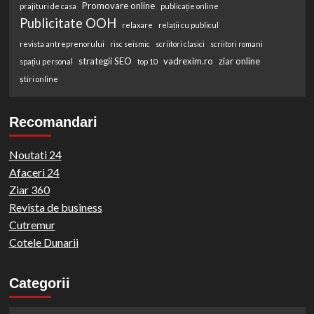
Promovare online
prajituri de casa
publicație online
Publicitate OOH
relaxare
relații cu publicul
revista antreprenorului
risc seismic
scriitori clasici
scriitori romani
strategii SEO
vadrexim.ro
ziar online
spațiu personal
top 10
știri online
Recomandari
Noutati 24
Afaceri 24
Ziar 360
Revista de business
Cutremur
Cotele Dunarii
Categorii