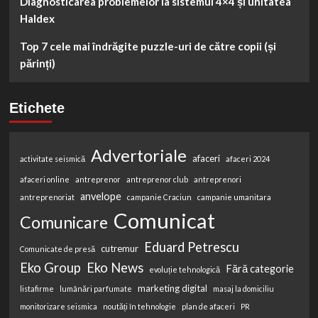
Diagnosticarea problemelor la sistemul 4×4 și unitatea
Haldex
Top 7 cele mai îndrăgite puzzle-uri de către copii (și
părinți)
Etichete
Advertoriale
afaceri
activitate seismică
afaceri 2024
afaceri online
antreprenor
antreprenor club
antreprenori
anvelope
antreprenoriat
campanie Craciun
campanie umanitara
Comunicat
Comunicare
Eduard Petrescu
cutremur
Comunicate de presă
Eko Group
Eko News
Fără categorie
evoluție tehnologică
marketing digital
listafirme
lumânări parfumate
masaj la domiciliu
monitorizare seismica
noutăți în tehnologie
plan de afaceri
PR