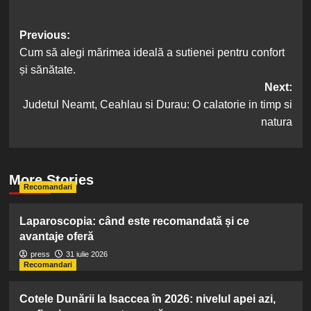
Post
Previous:
Cum să alegi mărimea ideală a sutienei pentru confort
navigation
și sănătate.
Next:
Judetul Neamt, Ceahlau si Durau: O calatorie in timp si
natura
More Stories
Recomandari
Laparoscopia: când este recomandată și ce
avantaje oferă
press
31 iulie 2026
Recomandari
Cotele Dunării la Isaccea în 2026: nivelul apei azi,