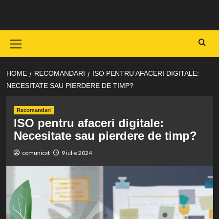
Skip
to
content
Primary
Menu
HOME
RECOMANDARI
ISO PENTRU AFACERI DIGITALE:
NECESITATE SAU PIERDERE DE TIMP?
Recomandari
ISO pentru afaceri digitale:
Necesitate sau pierdere de timp?
comunicat
9 iulie 2024