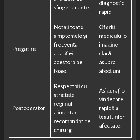
diagnostic
sânge recente.
rapid.
Notați toate
Oferiți
simptomele și
medicului o
frecvența
imagine
Pregătire
apariției
clară
acestora pe
asupra
foaie.
afecțiunii.
Respectați cu
Asigurați o
strictețe
vindecare
regimul
Postoperator
rapidă a
alimentar
țesuturilor
recomandat de
afectate.
chirurg.