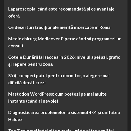
Laparoscopia: când este recomandată și ce avantaje
oferă
Ce deserturi tradiționale merită încercate în Roma
Medic chirurg Medicover Pipera: când să programezi un
consult
Cotele Dunării la Isaccea în 2026: nivelul apei azi, grafic
și repere pentru zonă
Să îți cumperi patul pentru dormitor, o alegere mai
dificilă decât crezi
Mastodon WordPress: cum postezi pe mai multe
instanțe (când ai nevoie)
Diagnosticarea problemelor la sistemul 4×4 și unitatea
Haldex
Top 7 cele mai îndrăgite puzzle-uri de către copii (și