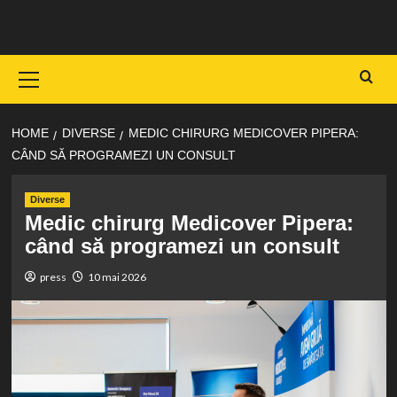
Skip
to
content
Primary
Menu
HOME
DIVERSE
MEDIC CHIRURG MEDICOVER PIPERA:
CÂND SĂ PROGRAMEZI UN CONSULT
Diverse
Medic chirurg Medicover Pipera:
când să programezi un consult
press
10 mai 2026