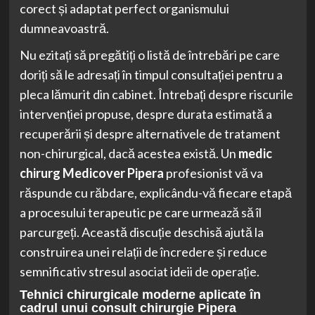
corect și adaptat perfect organismului
dumneavoastră.
Nu ezitați să pregătiți o listă de întrebări pe care
doriți să le adresați în timpul consultației pentru a
pleca lămurit din cabinet. Întrebați despre riscurile
intervenției propuse, despre durata estimată a
recuperării și despre alternativele de tratament
non-chirurgical, dacă acestea există. Un
medic
chirurg Medicover Pipera
profesionist vă va
răspunde cu răbdare, explicându-vă fiecare etapă
a procesului terapeutic pe care urmează să îl
parcurgeți. Această discuție deschisă ajută la
construirea unei relații de încredere și reduce
semnificativ stresul asociat ideii de operație.
Tehnici chirurgicale moderne aplicate în
cadrul unui consult chirurgie Pipera