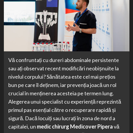
Vă confruntați cu dureri abdominale persistente
sau ați observat recent modificări neobișnuite la
nivelul corpului? Sănătatea este cel mai prețios
bun pe care îl deținem, iar prevenția joacă un rol
crucial în menținerea acesteia pe termen lung.
Alegerea unui specialist cu experiență reprezintă
primul pas esențial către o recuperare rapidă și
sigură. Dacă locuiți sau lucrați în zona de nord a
capitalei, un
medic chirurg Medicover Pipera
vă