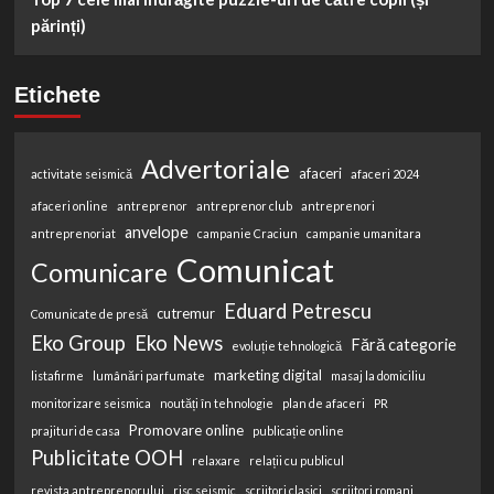
părinți)
Etichete
Advertoriale
afaceri
activitate seismică
afaceri 2024
afaceri online
antreprenor
antreprenor club
antreprenori
anvelope
antreprenoriat
campanie Craciun
campanie umanitara
Comunicat
Comunicare
Eduard Petrescu
cutremur
Comunicate de presă
Eko Group
Eko News
Fără categorie
evoluție tehnologică
marketing digital
listafirme
lumânări parfumate
masaj la domiciliu
monitorizare seismica
noutăți în tehnologie
plan de afaceri
PR
Promovare online
prajituri de casa
publicație online
Publicitate OOH
relaxare
relații cu publicul
revista antreprenorului
risc seismic
scriitori clasici
scriitori romani