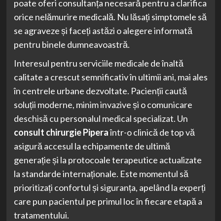
poate oferi consultanța necesară pentru a clarifica
orice nelămurire medicală. Nu lăsați simptomele să
se agraveze și faceți astăzi o alegere informată
pentru binele dumneavoastră.
Interesul pentru serviciile medicale de înaltă
calitate a crescut semnificativ în ultimii ani, mai ales
în centrele urbane dezvoltate. Pacienții caută
soluții moderne, minim invazive și o comunicare
deschisă cu personalul medical specializat. Un
consult chirurgie Pipera
într-o clinică de top vă
asigură accesul la echipamente de ultimă
generație și la protocoale terapeutice actualizate
la standarde internaționale. Este momentul să
prioritizați confortul și siguranța, apelând la experți
care pun pacientul pe primul loc în fiecare etapă a
tratamentului.