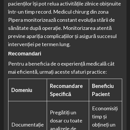
pacienților își pot relua activitățile zilnice obișnuite
într-un timp record. Medicul chirurg din zona
Pipera monitorizează constant evoluția stării de
sănătate după operație. Monitorizarea atentă
previne apariția complicațiilor și asigură succesul
intervenției pe termen lung.
Recomandari
Pentru a beneficia de o experiență medicală cât
mai eficientă, urmați aceste sfaturi practice:
Recomandare
Beneficiu
Domeniu
Specifică
Pacient
Economisiți
Pregătiți un
timp și
dosar cu toate
Documentație
obțineți un
analizele de