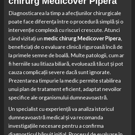
chirurg Medicover Pipera
Diagnosticarea la timp a afecțiunilor chirurgicale
poate face diferența între o procedură simplă și o
intervenție complexă cu riscuri crescute. Atunci
când vizitați un
medic chirurg Medicover Pipera
,
beneficiați de o evaluare clinică riguroasă încă de
la primele semne de boală. Multe patologii, cum ar
fi herniile sau litiaza biliară, evoluează tăcut și pot
cauza complicații severe dacă sunt ignorate.
Prezentarea timpurie la medic permite stabilirea
unui plan de tratament eficient, adaptat nevoilor
specifice ale organismului dumneavoastră.
Un specialist cu experiență va analiza istoricul
dumneavoastră medical și va recomanda
investigațiile necesare pentru a confirma
diagnosticul bănuit inițial. Procesul de evaluare în