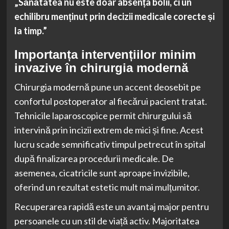
„Sănătatea nu este doar absența bolii, ci un
echilibru menținut prin decizii medicale corecte și
la timp.”
Importanța intervențiilor minim
invazive în chirurgia modernă
Chirurgia modernă pune un accent deosebit pe
confortul postoperator al fiecărui pacient tratat.
Tehnicile laparoscopice permit chirurgului să
intervină prin incizii extrem de mici și fine. Acest
lucru scade semnificativ timpul petrecut în spital
după finalizarea procedurii medicale. De
asemenea, cicatricile sunt aproape invizibile,
oferind un rezultat estetic mult mai mulțumitor.
Recuperarea rapidă este un avantaj major pentru
persoanele cu un stil de viață activ. Majoritatea