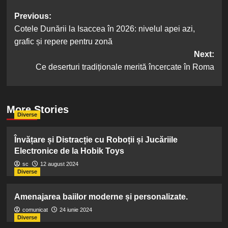
Post
Previous:
Cotele Dunării la Isaccea în 2026: nivelul apei azi,
navigation
grafic și repere pentru zonă
Next:
Ce deserturi tradiționale merită încercate în Roma
More Stories
Diverse
Învățare și Distracție cu Roboții și Jucăriile
Electronice de la Hobik Toys
sc
12 august 2024
Diverse
Amenajarea baiilor moderne și personalizate.
comunicat
24 iunie 2024
Diverse