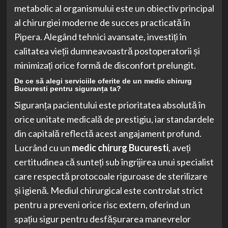
metabolic al organismului este un obiectiv principal
al chirurgiei moderne de succes practicată în
Pipera. Alegând tehnici avansate, investiți în
calitatea vieții dumneavoastră postoperatorii și
minimizați orice formă de disconfort prelungit.
De ce să alegi serviciile oferite de un medic chirurg
Bucuresti pentru siguranța ta?
Siguranța pacientului este prioritatea absolută în
orice unitate medicală de prestigiu, iar standardele
din capitală reflectă acest angajament profund.
Lucrând cu un
medic chirurg Bucuresti
, aveți
certitudinea că sunteți sub îngrijirea unui specialist
care respectă protocoale riguroase de sterilizare
și igienă. Mediul chirurgical este controlat strict
pentru a preveni orice risc extern, oferind un
spațiu sigur pentru desfășurarea manevrelor