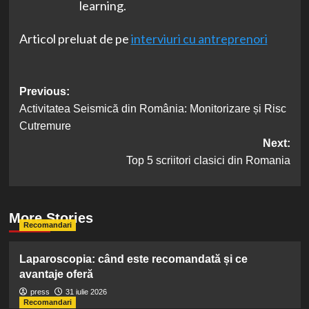
learning.
Articol preluat de pe
interviuri cu antreprenori
Post
Previous:
Activitatea Seismică din România: Monitorizare și Risc
navigation
Cutremure
Next:
Top 5 scriitori clasici din Romania
More Stories
Recomandari
Laparoscopia: când este recomandată și ce
avantaje oferă
press
31 iulie 2026
Recomandari