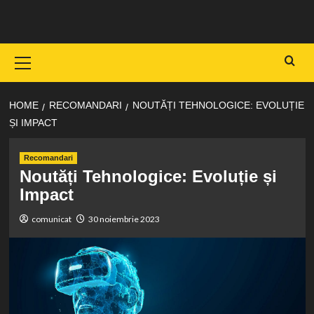
Skip
to
content
Primary
Menu
HOME
RECOMANDARI
NOUTĂȚI TEHNOLOGICE: EVOLUȚIE
ȘI IMPACT
Recomandari
Noutăți Tehnologice: Evoluție și
Impact
comunicat
30 noiembrie 2023