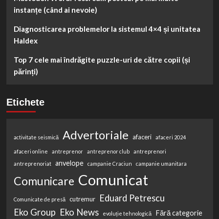
instanțe (când ai nevoie)
Diagnosticarea problemelor la sistemul 4×4 și unitatea
Haldex
Top 7 cele mai îndrăgite puzzle-uri de către copii (și
părinți)
Etichete
Advertoriale
afaceri
activitate seismică
afaceri 2024
afaceri online
antreprenor
antreprenor club
antreprenori
anvelope
antreprenoriat
campanie Craciun
campanie umanitara
Comunicat
Comunicare
Eduard Petrescu
cutremur
Comunicate de presă
Eko Group
Eko News
Fără categorie
evoluție tehnologică