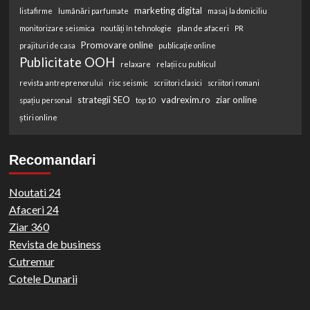
marketing digital
listafirme
lumânări parfumate
masaj la domiciliu
monitorizare seismica
noutăți în tehnologie
plan de afaceri
PR
Promovare online
prajituri de casa
publicație online
Publicitate OOH
relaxare
relații cu publicul
revista antreprenorului
risc seismic
scriitori clasici
scriitori romani
strategii SEO
vadrexim.ro
ziar online
spațiu personal
top 10
știri online
Recomandari
Noutati 24
Afaceri 24
Ziar 360
Revista de business
Cutremur
Cotele Dunarii