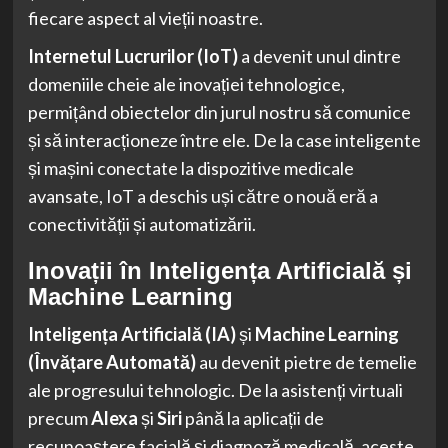
fiecare aspect al vieții noastre.
Internetul Lucrurilor (IoT)
a devenit unul dintre
domeniile cheie ale inovației tehnologice,
permițând obiectelor din jurul nostru să comunice
și să interacționeze între ele. De la case inteligente
și mașini conectate la dispozitive medicale
avansate, IoT a deschis uși către o nouă eră a
conectivității și automatizării.
Inovații în Inteligența Artificială și
Machine Learning
Inteligența Artificială (IA)
și
Machine Learning
(Învățare Automată)
au devenit pietre de temelie
ale progresului tehnologic. De la asistenți virtuali
precum
Alexa
și
Siri
până la aplicații de
recunoaștere facială și diagnoză medicală, aceste