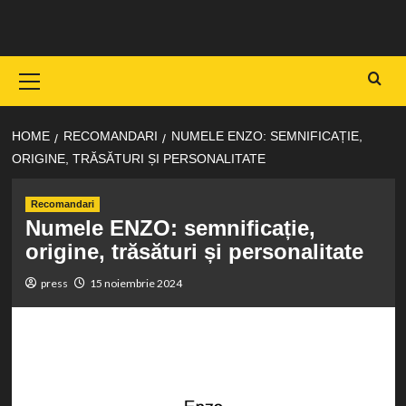
Skip
to
content
Primary
Menu
HOME
RECOMANDARI
NUMELE ENZO: SEMNIFICAȚIE,
ORIGINE, TRĂSĂTURI ȘI PERSONALITATE
Recomandari
Numele ENZO: semnificație,
origine, trăsături și personalitate
press
15 noiembrie 2024