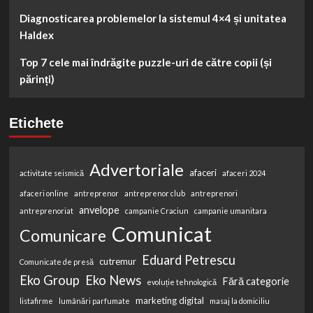
Diagnosticarea problemelor la sistemul 4×4 și unitatea
Haldex
Top 7 cele mai îndrăgite puzzle-uri de către copii (și
părinți)
Etichete
Advertoriale
afaceri
activitate seismică
afaceri 2024
afaceri online
antreprenor
antreprenor club
antreprenori
anvelope
antreprenoriat
campanie Craciun
campanie umanitara
Comunicat
Comunicare
Eduard Petrescu
cutremur
Comunicate de presă
Eko Group
Eko News
Fără categorie
evoluție tehnologică
marketing digital
listafirme
lumânări parfumate
masaj la domiciliu