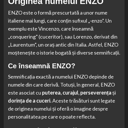
Originea numelui ENZO
ENZO este o formă prescurtată a unor nume
italiene mai lungi, care conțin sufixul „-enzo”. Un
exemplu este Vincenzo, care înseamnă
„conquering” (cuceritor), sau Lorenzo, derivat din
„Laurentum”, un oraș antic din Italia. Astfel, ENZO
moștenește o istorie bogată și diverse semnificații.
Ce înseamnă ENZO?
Semnificația exactă a numelui ENZO depinde de
numele din care derivă. Totuși, în general, ENZO
este asociat cu
puterea, curajul, perseverența
și
dorința de a cuceri.
Aceste trăsături sunt legate
de originea numelui și oferă o imagine despre
personalitatea pe care o poate reflecta.