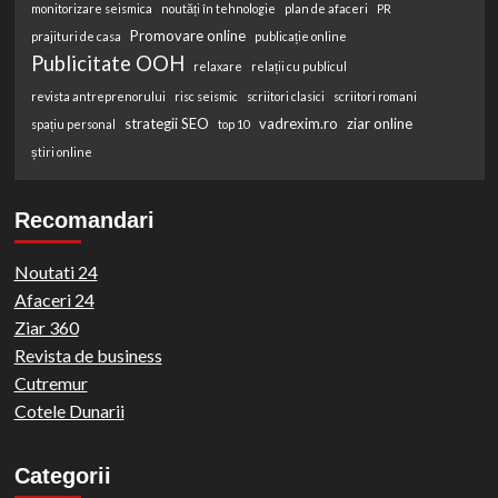
monitorizare seismica
noutăți în tehnologie
plan de afaceri
PR
Promovare online
prajituri de casa
publicație online
Publicitate OOH
relaxare
relații cu publicul
revista antreprenorului
risc seismic
scriitori clasici
scriitori romani
strategii SEO
vadrexim.ro
ziar online
spațiu personal
top 10
știri online
Recomandari
Noutati 24
Afaceri 24
Ziar 360
Revista de business
Cutremur
Cotele Dunarii
Categorii