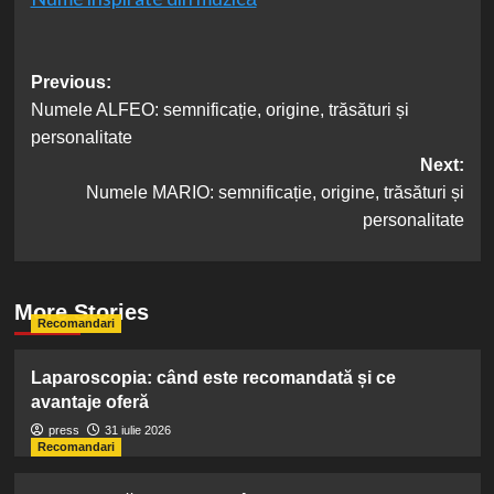
Post
Previous:
Numele ALFEO: semnificație, origine, trăsături și
navigation
personalitate
Next:
Numele MARIO: semnificație, origine, trăsături și
personalitate
More Stories
Recomandari
Laparoscopia: când este recomandată și ce
avantaje oferă
press
31 iulie 2026
Recomandari