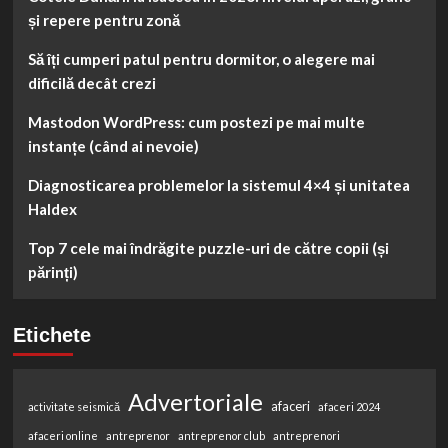
și repere pentru zonă
Să îți cumperi patul pentru dormitor, o alegere mai
dificilă decât crezi
Mastodon WordPress: cum postezi pe mai multe
instanțe (când ai nevoie)
Diagnosticarea problemelor la sistemul 4×4 și unitatea
Haldex
Top 7 cele mai îndrăgite puzzle-uri de către copii (și
părinți)
Etichete
Advertoriale
afaceri
activitate seismică
afaceri 2024
afaceri online
antreprenor
antreprenor club
antreprenori