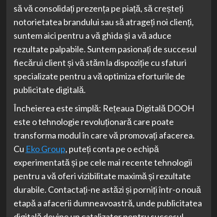
să vă consolidați prezența pe piață, să creșteți
notorietatea brandului sau să atrageți noi clienți,
suntem aici pentru a vă ghida și a vă aduce
rezultate palpabile. Suntem pasionați de succesul
fiecărui client și vă stăm la dispoziție cu sfaturi
specializate pentru a vă optimiza eforturile de
publicitate digitală.
Încheierea este simplă: Rețeaua Digitală DOOH
este o tehnologie revoluționară care poate
transforma modul în care vă promovați afacerea.
Cu
Eko Group
, puteți conta pe o echipă
experimentată și pe cele mai recente tehnologii
pentru a vă oferi vizibilitate maximă și rezultate
durabile. Contactați-ne astăzi și porniți într-o nouă
etapă a afacerii dumneavoastră, unde publicitatea
digitală devine un catalizator pentru succesul