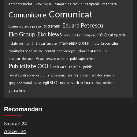
anvelope
antreprenoriat
campanie Craciun
campanie umanitara
Comunicat
Comunicare
Eduard Petrescu
cutremur
Comunicate de presă
Eko Group
Eko News
Fără categorie
evoluție tehnologică
marketing digital
listafirme
lumânări parfumate
masaj la domiciliu
monitorizare seismica
noutăți în tehnologie
plan de afaceri
PR
Promovare online
prajituri de casa
publicație online
Publicitate OOH
relaxare
relații cu publicul
revista antreprenorului
risc seismic
scriitori clasici
scriitori romani
strategii SEO
vadrexim.ro
ziar online
spațiu personal
top 10
știri online
Recomandari
Noutati 24
Afaceri 24