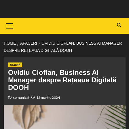
Skip
to
content
Primary
Menu
HOME
AFACERI
OVIDIU CIOFLAN, BUSINESS AI MANAGER
DESPRE REȚEAUA DIGITALĂ DOOH
Afaceri
Ovidiu Cioflan, Business AI
Manager despre Rețeaua Digitală
DOOH
comunicat
12 martie 2024