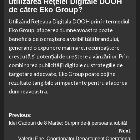
utilizarea Rețelei Digitale DOOH
de către Eko Group?
Utilizând Rețeaua Digitala DOOH prin intermediul
Eko Group, afacerea dumneavoastra poate
beneficia de o creștere a vizibilității brandului,
generand o expunere mai mare, recunoaștere
crescută și potențial de creștere a vânzărilor. Prin
combinarea publicității digitale cu strategiile de
targetare adecvate, Eko Group poate obține
rezultate tangibile si impactante pentru afacerea
dumneavoastra.
Post
Previous:
Idei Cadouri de 8 Martie: Surprinde-ți persoana iubită!
navigation
Next:
Valeriu Ene, Coordonator Departament Operațional