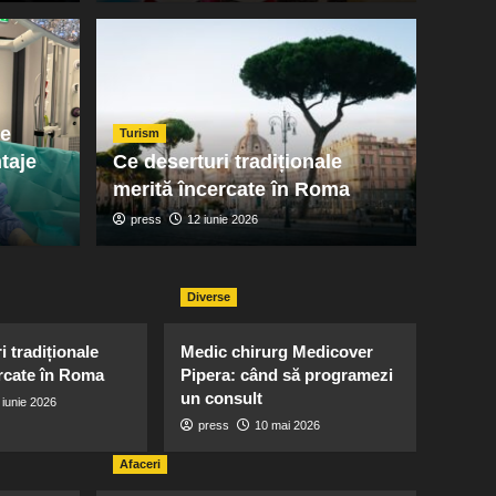
Recomandar
i la Isaccea în 2026:
Să î
zi, grafic și repere
dorm
te
Turism
taje
Ce deserturi tradiționale
decâ
merită încercate în Roma
press
12 iunie 2026
press
Diverse
i tradiționale
Medic chirurg Medicover
rcate în Roma
Pipera: când să programezi
un consult
 iunie 2026
press
10 mai 2026
Afaceri