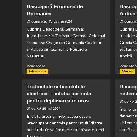
Descoperă Frumusețile
Descop
Germaniei
Antice
comunicat
27 mai 2024
comunic
Cuprins Descoperă Germania:
Cuprins 
Introducere în Turismul German Cele mai
Insulele 
Frumoase Orașe din Germania Casteluri
Grecia Ga
și Palate din Germania Peisajele
Sfaturi 
Naturale...
Antică...
Read
Read More
Read Mor
more
Tehnologie
Afaceri
about
Descoperă
Trotinetele si bicicletele
Descope
Frumusețile
electrice – solutia perfecta
sistem
Germaniei
pentru deplasarea in oras
sc
2
Într-o lu
sc
26 mai 2024
devenit m
In viata urbana, mobilitatea este o
sistemel
preocupare centrala pentru multi dintre
and Air...
noi. Trebuie sa fim mereu in miscare, deci
trebuie...