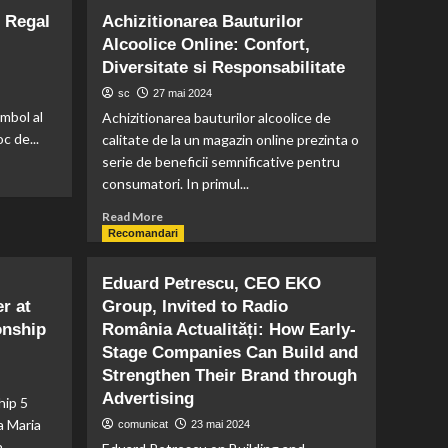
 Regal
Achizitionarea Bauturilor
Alcoolice Online: Confort,
Diversitate si Responsabilitate
sc
27 mai 2024
mbol al
Achizitionarea bauturilor alcoolice de
c de...
calitate de la un magazin online prezinta o
serie de beneficii semnificative pentru
consumatori. In primul...
Read
Read More
more
Recomandari
about
Achizitionarea
Eduard Petrescu, CEO EKO
Bauturilor
r at
Group, Invited to Radio
Alcoolice
onship
România Actualități: How Early-
Online:
Confort,
Stage Companies Can Build and
Diversitate
Strengthen Their Brand through
si
Advertising
hip 5
Responsabilitate
a Maria
comunicat
23 mai 2024
n