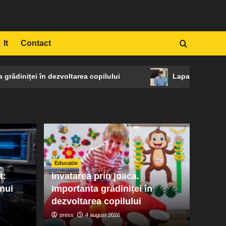
It
Contact
niței în dezvoltarea copilului
Laparoscopia: când e
Educatie
t:
Invatarea prin joaca.
unui
Importanta grădiniței în
dezvoltarea copilului
press
4 august 2026