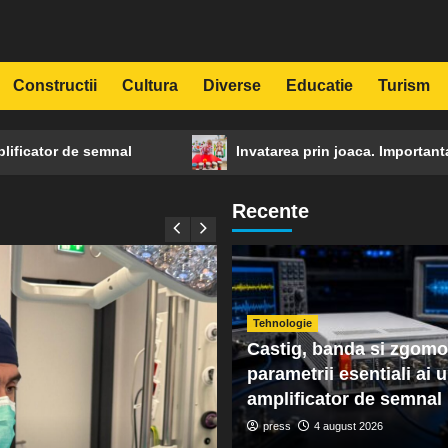
Constructii
Cultura
Diverse
Educatie
Turism
ator de semnal
Invatarea prin joaca. Importanta grădi
Recente
Tehnologie
Castig, banda si zgomo
parametrii esentiali ai 
amplificator de semnal
press
4 august 2026