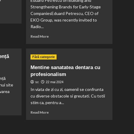
Eduard Petrescu on Building and
Strengthening Brands for Early-Stage
CompaniesEduard Petrescu, CEO of
EKO Group, was recently invited to
Radio...
Read
Read More
more
about
Eduard
ență
Fără categorie
Petrescu,
CEO
Mentine sanatatea dentara cu
EKO
profesionalism
Group,
nță
Invited
sc
22 mai 2024
ui site
to
In viata de zi cu zi, oamenii se confrunta
ovarea
Radio
cu diverse obstacole si greutati. Cu totii
România
stim ca, pentru a...
Actualități:
How
Read
Read More
Early-
more
Stage
about
Companies
Mentine
Can