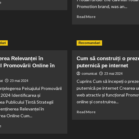
Read
e
Promotion brand, was an...
more
about
Read
Read More
Descoperă
more
cele
about
mai
Eduard
eficiente
Petrescu,
sisteme
ari
Recomandari
CEO
HVAC
of
EkoGroup,
rea Relevanței în
Cum să construiți o prez
Official
l Promovării Online în
puternică pe internet
Partner
comunicat
23 mai 2024
at
Boxing
Cuprins Cum să începeți o preze
at
23 mai 2024
Fighting
puternică pe internet Crearea un
nțelegerea Peisajului Promovării
Championship
web atractiv și funcțional Prom
 2024 Identificarea și
5
online și construirea...
ea Publicului Țintă Strategii
enținerea Relevanței în
Read
Read More
ea Online Cum...
more
about
Read
e
Cum
more
să
about