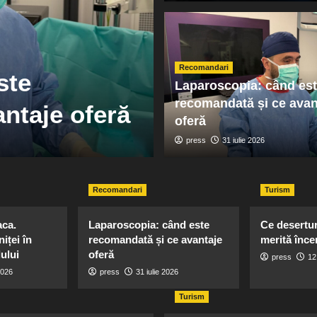
Recomandari
Cotele Dunări
Recomandari
ste
nivelul apei a
Laparoscopia: când es
recomandată și ce avan
ntaje oferă
pentru zonă
oferă
press
press
13 februarie 2026
31 iulie 2026
Recomandari
Turism
aca.
Laparoscopia: când este
Ce desertur
iței în
recomandată și ce avantaje
merită înce
ului
oferă
press
12
2026
press
31 iulie 2026
Turism