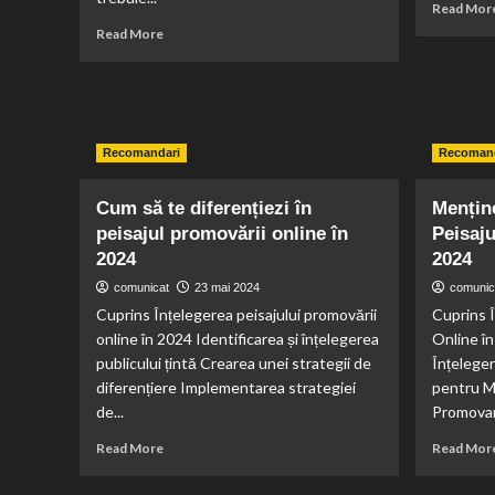
Read Mor
Read
Read More
more
about
Trotinetele
si
bicicletele
Recomandari
Recomand
electrice
–
solutia
Cum să te diferențiezi în
Menține
perfecta
peisajul promovării online în
Peisaju
pentru
2024
2024
deplasarea
in
comunicat
23 mai 2024
comunic
oras
Cuprins Înțelegerea peisajului promovării
Cuprins Î
online în 2024 Identificarea și înțelegerea
Online în
publicului țintă Crearea unei strategii de
Înțeleger
diferențiere Implementarea strategiei
pentru M
de...
Promovar
Read
Read More
Read Mor
more
about