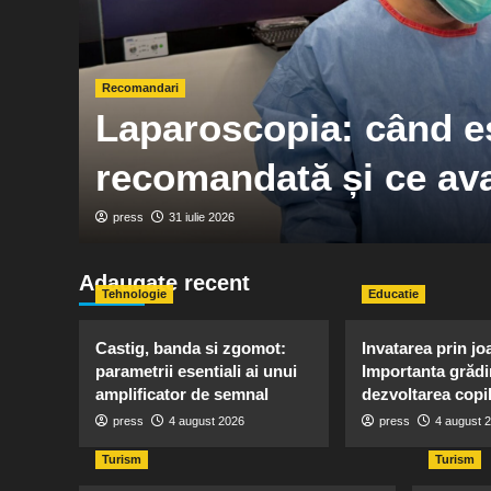
Recomandari
-
Laparoscopia: când e
recomandată și ce ava
press
31 iulie 2026
Adaugate recent
Tehnologie
Educatie
Castig, banda si zgomot:
Invatarea prin jo
parametrii esentiali ai unui
Importanta grădin
amplificator de semnal
dezvoltarea copil
press
4 august 2026
press
4 august 
Turism
Turism