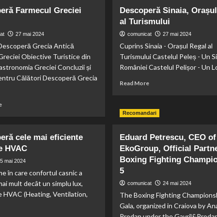
eră Farmecul Greciei
Descoperă Sinaia, Orașul
al Turismului
at
27 mai 2024
comunicat
27 mai 2024
Descoperă Grecia Antică
Cuprins Sinaia - Orașul Regal al
Greciei Obiective Turistice din
Turismului Castelul Peleș - Un Si
stronomia Greciei Concluzii și
României Castelul Pelișor - Un Lo
pentru Călători Descoperă Grecia
Read
Read More
more
about
Read
e
Descoperă
more
Recomandari
Sinaia,
about
Orașul
Descoperă
ră cele mai eficiente
Eduard Petrescu, CEO of
Regal
Farmecul
al
e HVAC
EkoGroup, Official Partne
Greciei
Turismului
Antice
Boxing Fighting Champi
5 mai 2024
5
me în care confortul casnic a
ai mult decât un simplu lux,
comunicat
24 mai 2024
e HVAC (Heating, Ventilation,
The Boxing Fighting Champions
Gala, organized in Craiova by An
Prodan under the Gavril&Proda