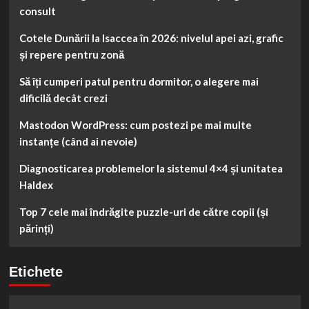
consult
Cotele Dunării la Isaccea în 2026: nivelul apei azi, grafic
și repere pentru zonă
Să îți cumperi patul pentru dormitor, o alegere mai
dificilă decât crezi
Mastodon WordPress: cum postezi pe mai multe
instanțe (când ai nevoie)
Diagnosticarea problemelor la sistemul 4×4 și unitatea
Haldex
Top 7 cele mai îndrăgite puzzle-uri de către copii (și
părinți)
Etichete