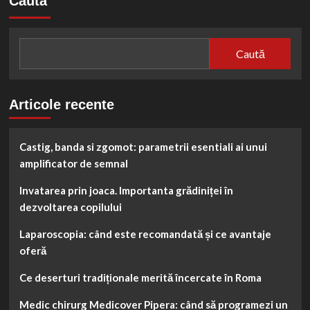
Caută
mondial
UNESCO
De
la
Caută
Machu
Picchu
la
Castelul
Articole recente
Bran
Castig, banda si zgomot: parametrii esentiali ai unui
amplificator de semnal
Invatarea prin joaca. Importanta grădiniței în
dezvoltarea copilului
Laparoscopia: când este recomandată și ce avantaje
oferă
Ce deserturi tradiționale merită încercate în Roma
Medic chirurg Medicover Pipera: când să programezi un