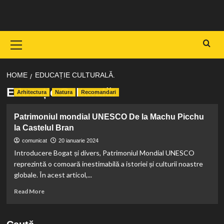
Skip
to
content
Primary
Menu
HOME
EDUCAȚIE CULTURALĂ.
Educație Culturală.
Arhitectura
Natura
Recomandari
Patrimoniul mondial UNESCO De la Machu Picchu
la Castelul Bran
comunicat
20 ianuarie 2024
Introducere Bogat și divers, Patrimoniul Mondial UNESCO
reprezintă o comoară inestimabilă a istoriei și culturii noastre
globale. În acest articol,...
Read
Read More
more
about
Patrimoniul