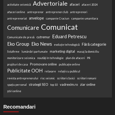
Advertoriale
afaceri
activitate seismică
afaceri 2024
afaceri online
antreprenor
antreprenor club
antreprenori
anvelope
antreprenoriat
campanie Craciun
campanie umanitara
Comunicat
Comunicare
Eduard Petrescu
cutremur
Comunicate de presă
Eko Group
Eko News
Fără categorie
evoluție tehnologică
marketing digital
listafirme
lumânări parfumate
masaj la domiciliu
monitorizare seismica
noutăți în tehnologie
plan de afaceri
PR
Promovare online
prajituri de casa
publicație online
Publicitate OOH
relaxare
relații cu publicul
revista antreprenorului
risc seismic
scriitori clasici
scriitori romani
strategii SEO
vadrexim.ro
ziar online
spațiu personal
top 10
știri online
Recomandari