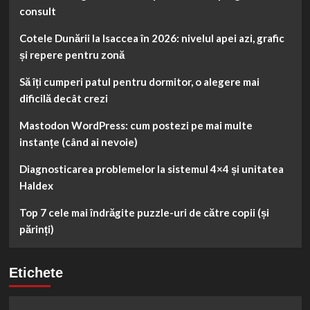
consult
Cotele Dunării la Isaccea în 2026: nivelul apei azi, grafic
și repere pentru zonă
Să îți cumperi patul pentru dormitor, o alegere mai
dificilă decât crezi
Mastodon WordPress: cum postezi pe mai multe
instanțe (când ai nevoie)
Diagnosticarea problemelor la sistemul 4×4 și unitatea
Haldex
Top 7 cele mai îndrăgite puzzle-uri de către copii (și
părinți)
Etichete