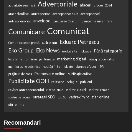
Advertoriale
afaceri
activitate seismică
afaceri 2024
afaceri online
antreprenor
antreprenor club
antreprenori
anvelope
antreprenoriat
campanie Craciun
campanie umanitara
Comunicat
Comunicare
Eduard Petrescu
cutremur
Comunicate de presă
Eko Group
Eko News
Fără categorie
evoluție tehnologică
marketing digital
listafirme
lumânări parfumate
masaj la domiciliu
monitorizare seismica
noutăți în tehnologie
plan de afaceri
PR
Promovare online
prajituri de casa
publicație online
Publicitate OOH
relaxare
relații cu publicul
revista antreprenorului
risc seismic
scriitori clasici
scriitori romani
strategii SEO
vadrexim.ro
ziar online
spațiu personal
top 10
știri online
Recomandari