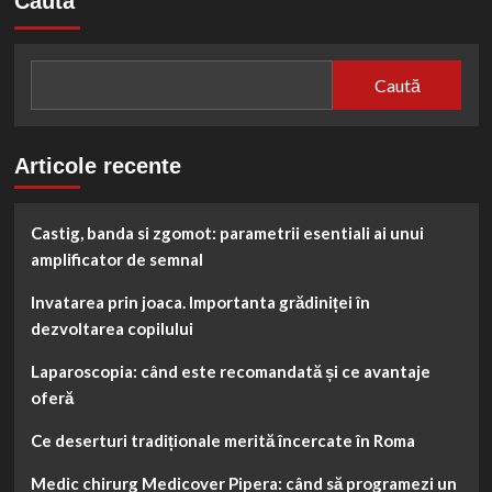
Caută
mondial
UNESCO
De
la
Caută
Machu
Picchu
la
Castelul
Articole recente
Bran
Castig, banda si zgomot: parametrii esentiali ai unui
amplificator de semnal
Invatarea prin joaca. Importanta grădiniței în
dezvoltarea copilului
Laparoscopia: când este recomandată și ce avantaje
oferă
Ce deserturi tradiționale merită încercate în Roma
Medic chirurg Medicover Pipera: când să programezi un