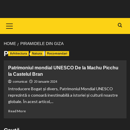
Skip
to
content
Primary
Menu
HOME
PIRAMIDELE DIN GIZA
Piramidele din Giza
Arhitectura
Natura
Recomandari
Patrimoniul mondial UNESCO De la Machu Picchu
la Castelul Bran
comunicat
20 ianuarie 2024
Introducere Bogat și divers, Patrimoniul Mondial UNESCO
reprezintă o comoară inestimabilă a istoriei și culturii noastre
globale. În acest articol,...
Read
Read More
more
about
Patrimoniul