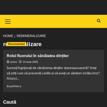
Skip
to
content
Primary
Menu
HOME
REMINERALIZARE
remineralizare
Recomandari
Rolul fluorului în sănătatea dinților
press
10 iunie 2025
Sunteți îngrijorați de sănătatea dinților dumneavoastră? Vreți
să știți cum să preveniți cariile și să aveți un zâmbet strălucitor?
Atunci...
Read
Read More
more
about
Rolul
Caută
fluorului