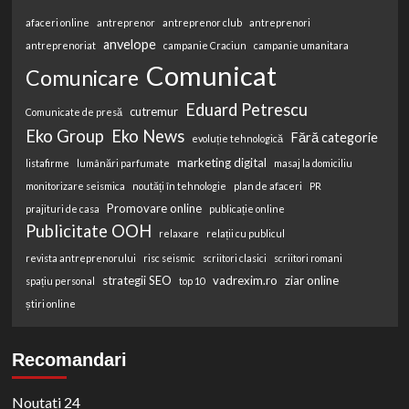
afaceri online
antreprenor
antreprenor club
antreprenori
anvelope
antreprenoriat
campanie Craciun
campanie umanitara
Comunicat
Comunicare
Eduard Petrescu
cutremur
Comunicate de presă
Eko Group
Eko News
Fără categorie
evoluție tehnologică
marketing digital
listafirme
lumânări parfumate
masaj la domiciliu
monitorizare seismica
noutăți în tehnologie
plan de afaceri
PR
Promovare online
prajituri de casa
publicație online
Publicitate OOH
relaxare
relații cu publicul
revista antreprenorului
risc seismic
scriitori clasici
scriitori romani
strategii SEO
vadrexim.ro
ziar online
spațiu personal
top 10
știri online
Recomandari
Noutati 24