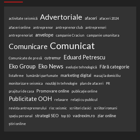
Advertoriale
afaceri
activitate seismică
afaceri 2024
afaceri online
antreprenor
antreprenor club
antreprenori
anvelope
antreprenoriat
campanie Craciun
campanie umanitara
Comunicat
Comunicare
Eduard Petrescu
cutremur
Comunicate de presă
Eko Group
Eko News
Fără categorie
evoluție tehnologică
marketing digital
listafirme
lumânări parfumate
masaj la domiciliu
monitorizare seismica
noutăți în tehnologie
plan de afaceri
PR
Promovare online
prajituri de casa
publicație online
Publicitate OOH
relaxare
relații cu publicul
revista antreprenorului
risc seismic
scriitori clasici
scriitori romani
strategii SEO
vadrexim.ro
ziar online
spațiu personal
top 10
știri online