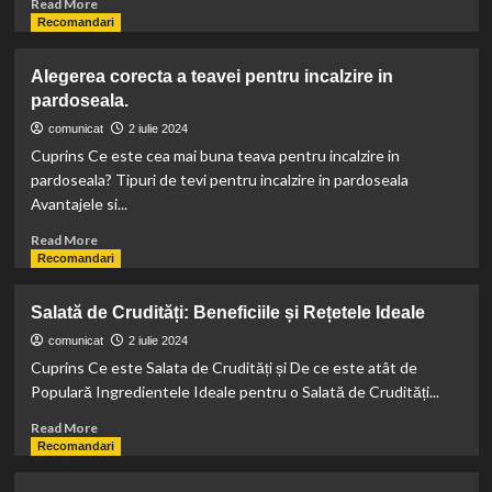
sfaturi
Read
Read More
și
more
Recomandari
rețete.
about
Cum
Alegerea corecta a teavei pentru incalzire in
sa
pardoseala.
ai
confortul
comunicat
2 iulie 2024
necesar
Cuprins Ce este cea mai buna teava pentru incalzire in
acasa?
pardoseala? Tipuri de tevi pentru incalzire in pardoseala
Avantajele si...
Read
Read More
more
Recomandari
about
Alegerea
Salată de Crudități: Beneficiile și Rețetele Ideale
corecta
a
comunicat
2 iulie 2024
teavei
Cuprins Ce este Salata de Crudități și De ce este atât de
pentru
Populară Ingredientele Ideale pentru o Salată de Crudități...
incalzire
in
Read
Read More
pardoseala.
more
Recomandari
about
Salată