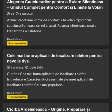
Alegerea Cauciucurilor pentru o Rulare Silentioasa
de
– Ghidul Complet pentru Confort si Liniste la Volan
Crudități:
Beneficiile
sc
1 iulie 2024
și
Atunci cand vine vorba de confortul la volan, zgomotul
Rețetele
cauciucurilor joaca un rol crucial. Rularea silentioasa poate
Ideale
transforma o calatorie...
Read
Read More
more
Recomandari
about
Alegerea
Cele mai bune aplicatii de localizare telefon pentru
Cauciucurilor
nevoile dvs.
pentru
o
comunicat
1 iulie 2024
Rulare
Cuprins Cea mai buna aplicatie de localizare telefon:
Silentioasa
Introducere Caracteristici esentiale ale unei aplicatii de
–
localizare telefon Cele mai populare...
Ghidul
Complet
Read
Read More
pentru
more
Recomandari
Confort
about
si
Cele
Ciorbă Ardelenească – Origine, Preparare și
Liniste
mai