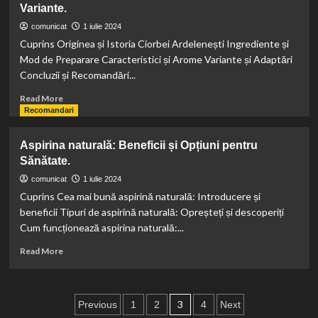
la
Variante.
bune
Volan
aplicatii
comunicat
1 iulie 2024
de
Cuprins Originea și Istoria Ciorbei Ardelenești Ingrediente și
localizare
Mod de Preparare Caracteristici și Arome Variante și Adaptări
telefon
Concluzii și Recomandări...
pentru
nevoile
Read
Read More
dvs.
more
Recomandari
about
Ciorbă
Aspirina naturală: Beneficii și Opțiuni pentru
Ardelenească
Sănătate.
–
Origine,
comunicat
1 iulie 2024
Preparare
Cuprins Cea mai bună aspirină naturală: Introducere și
și
beneficii Tipuri de aspirină naturală: Opreșteți și descoperiți
Variante.
Cum funcționează aspirina naturală:...
Read
Read More
more
about
Aspirina
Paginație
naturală:
3
Previous
1
2
4
Next
Beneficii