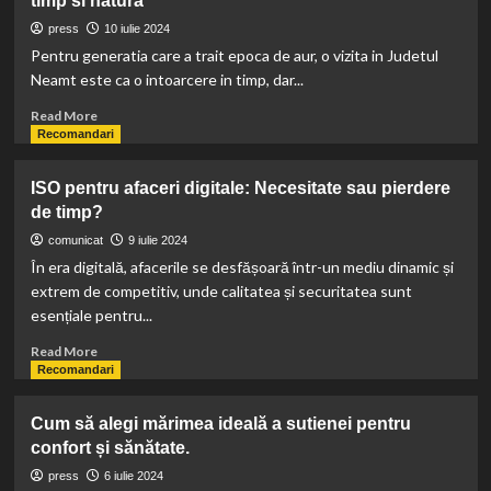
timp si natura
începi
o
press
10 iulie 2024
afacere
Pentru generatia care a trait epoca de aur, o vizita in Judetul
de
Neamt este ca o intoarcere in timp, dar...
succes
Read
Read More
more
Recomandari
about
Judetul
ISO pentru afaceri digitale: Necesitate sau pierdere
Neamt,
de timp?
Ceahlau
si
comunicat
9 iulie 2024
Durau:
În era digitală, afacerile se desfășoară într-un mediu dinamic și
O
extrem de competitiv, unde calitatea și securitatea sunt
calatorie
esențiale pentru...
in
timp
Read
Read More
si
more
Recomandari
natura
about
ISO
Cum să alegi mărimea ideală a sutienei pentru
pentru
confort și sănătate.
afaceri
digitale:
press
6 iulie 2024