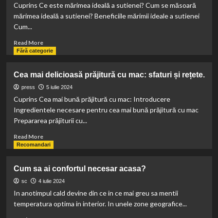
Necesitate
Cuprins Ce este mărimea ideală a sutienei? Cum se măsoară
sau
mărimea ideală a sutienei? Beneficiile mărimii ideale a sutienei
pierdere
Cum...
de
timp?
Read
Read More
more
Fără categorie
about
Cum
Cea mai delicioasă prăjitură cu mac: sfaturi și rețete.
să
alegi
press
5 iulie 2024
mărimea
Cuprins Cea mai bună prăjitură cu mac: Introducere
ideală
Ingredientele necesare pentru cea mai bună prăjitură cu mac
a
Prepararea prăjiturii cu...
sutienei
pentru
Read
Read More
confort
more
Recomandari
și
about
sănătate.
Cea
Cum sa ai confortul necesar acasa?
mai
delicioasă
sc
4 iulie 2024
prăjitură
In anotimpul cald devine din ce in ce mai greu sa mentii
cu
temperatura optima in interior. In unele zone geografice...
mac: