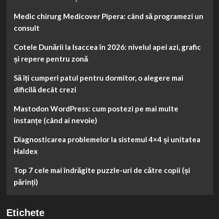
Medic chirurg Medicover Pipera: când să programezi un
consult
Cotele Dunării la Isaccea în 2026: nivelul apei azi, grafic
și repere pentru zonă
Să îți cumperi patul pentru dormitor, o alegere mai
dificilă decât crezi
Mastodon WordPress: cum postezi pe mai multe
instanțe (când ai nevoie)
Diagnosticarea problemelor la sistemul 4×4 și unitatea
Haldex
Top 7 cele mai îndrăgite puzzle-uri de către copii (și
părinți)
Etichete