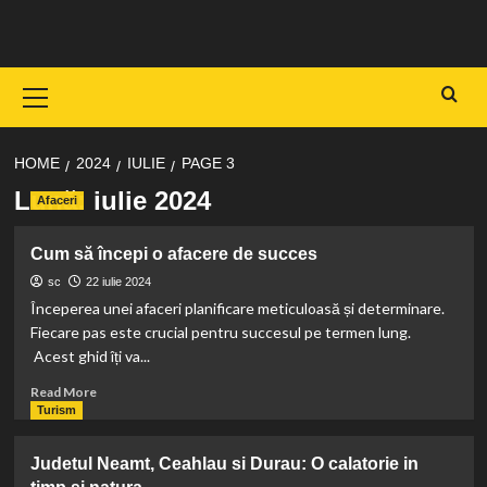
Skip
to
content
Primary
Menu
HOME
2024
IULIE
PAGE 3
Lună:
iulie 2024
Afaceri
Cum să începi o afacere de succes
sc
22 iulie 2024
Începerea unei afaceri planificare meticuloasă și determinare.
Fiecare pas este crucial pentru succesul pe termen lung.
Acest ghid îți va...
Read
Read More
more
Turism
about
Cum
Judetul Neamt, Ceahlau si Durau: O calatorie in
să