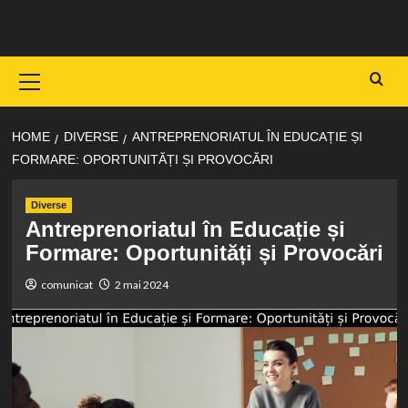
Skip
to
content
Primary
Menu
HOME
DIVERSE
ANTREPRENORIATUL ÎN EDUCAȚIE ȘI
FORMARE: OPORTUNITĂȚI ȘI PROVOCĂRI
Diverse
Antreprenoriatul în Educație și
Formare: Oportunități și Provocări
comunicat
2 mai 2024