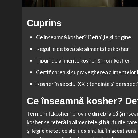
Cuprins
Ce înseamnă kosher? Definiție și origine
Regulile de bază ale alimentației kosher
Tipuri de alimente kosher și non-kosher
Certificarea și supravegherea alimentelor
Kosher în secolul XXI: tendințe și perspect
Ce înseamnă kosher? Defin
Termenul „kosher” provine din ebraică și înseamn
kosher se referă la alimentele și băuturile car
și legile dietetice ale iudaismului. În acest se