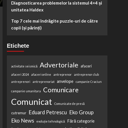
Diagnosticarea problemelor la sistemul 4×4 și
unitatea Haldex
Top 7 cele mai îndrăgite puzzle-uri de către
copii (și părinți)
Etichete
Advertoriale
afaceri
activitate seismică
afaceri 2024
afaceri online
antreprenor
antreprenor club
anvelope
antreprenori
antreprenoriat
campanie Craciun
Comunicare
campanie umanitara
Comunicat
Comunicate de presă
Eduard Petrescu
Eko Group
cutremur
Eko News
Fără categorie
evoluție tehnologică