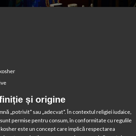
 kosher
ive
iție și origine
ă „potrivit” sau „adecvat”. În contextul religiei iudaice,
e sunt permise pentru consum, în conformitate cu regulile
ns, kosher este un concept care implică respectarea