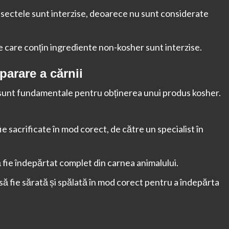
insectele sunt interzise, deoarece nu sunt considerate
e care conțin ingrediente non-kosher sunt interzise.
parare a cărnii
ii sunt fundamentale pentru obținerea unui produs kosher.
ie sacrificate în mod corect, de către un specialist în
ă fie îndepărtat complet din carnea animalului.
să fie sărată și spălată în mod corect pentru a îndepărta