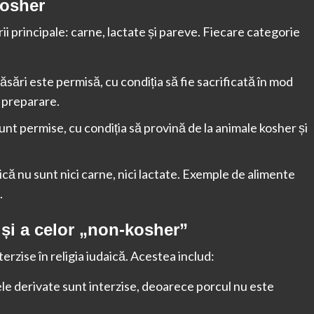
kosher
ii principale: carne, lactate și pareve. Fiecare categorie
ăsări este permisă, cu condiția să fie sacrificată în mod
e preparare.
sunt permise, cu condiția să provină de la animale kosher și
că nu sunt nici carne, nici lactate. Exemple de alimente
.
” și a celor „non-kosher”
erzise în religia iudaică. Acestea includ:
le derivate sunt interzise, deoarece porcul nu este