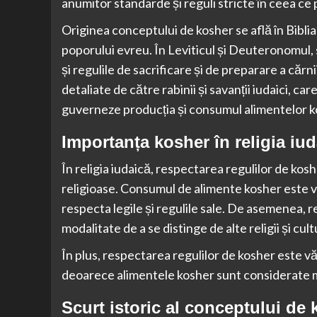
anumitor standarde și reguli stricte în ceea ce
Originea conceptului de kosher se află în Biblia 
poporului evreu. În Leviticul și Deuteronomul,
și regulile de sacrificare și de preparare a cărn
detaliate de către rabinii și savanții iudaici, ca
guverneze producția și consumul alimentelor k
Importanța kosher în religia iud
În religia iudaică, respectarea regulilor de kos
religioase. Consumul de alimente kosher este v
respecta legile și regulile sale. De asemenea, 
modalitate de a se distinge de alte religii și cult
În plus, respectarea regulilor de kosher este v
deoarece alimentele kosher sunt considerate m
Scurt istoric al conceptului de