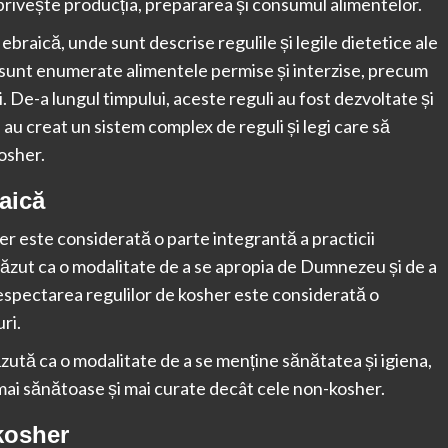
 privește producția, prepararea și consumul alimentelor.
ebraică, unde sunt descrise regulile și legile dietetice ale
 sunt enumerate alimentele permise și interzise, precum
ii. De-a lungul timpului, aceste reguli au fost dezvoltate și
re au creat un sistem complex de reguli și legi care să
osher.
aică
her este considerată o parte integrantă a practicii
ăzut ca o modalitate de a se apropia de Dumnezeu și de a
respectarea regulilor de kosher este considerată o
uri.
ăzută ca o modalitate de a se menține sănătatea și igiena,
ai sănătoase și mai curate decât cele non-kosher.
 kosher