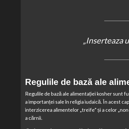
„Inserteaza un
Regulile de bază ale alim
Regulile de bază ale alimentației kosher sunt 
a importanței sale în religia iudaică. În acest c
interzicerea alimentelor „treife” și a celor „no
a cărnii.