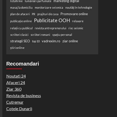
marketing digital
listafirme
lumânări parfumate
masaj la domiciliu
monitorizare seismica
noutăți în tehnologie
Promovare online
plan de afaceri
PR
prajituri de casa
Publicitate OOH
publicație online
relaxare
relații cu publicul
revista antreprenorului
risc seismic
scriitori clasici
scriitori romani
spațiu personal
strategii SEO
vadrexim.ro
ziar online
top 10
știri online
Recomandari
Noutati 24
Afaceri 24
Ziar 360
Revista de business
Cutremur
Cotele Dunarii