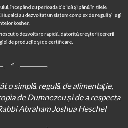
ui, începând cu perioada biblică și până în zilele
ii iudaici au dezvoltat un sistem complex de reguli și legi
ntelor kosher.
noscut o dezvoltare rapidă, datorită creșterii cererii
iei de producție și de certificare.
t o simplă regulă de alimentație,
propia de Dumnezeu și de a respecta
” – Rabbi Abraham Joshua Heschel