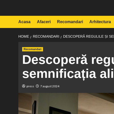
Skip
to
content
Acasa
Afaceri
Recomandari
Arhitectura
HOME
RECOMANDARI
DESCOPERĂ REGULILE ȘI SE
Recomandari
Descoperă regu
semnificația al
press
7 august 2024