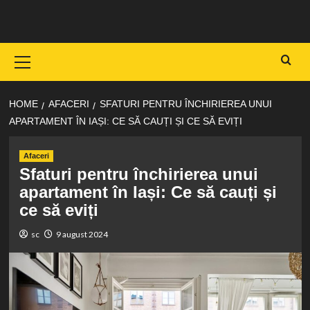
Skip
to
content
Primary
Menu
HOME
AFACERI
SFATURI PENTRU ÎNCHIRIEREA UNUI
APARTAMENT ÎN IAȘI: CE SĂ CAUȚI ȘI CE SĂ EVIȚI
Afaceri
Sfaturi pentru închirierea unui
apartament în Iași: Ce să cauți și
ce să eviți
sc
9 august 2024