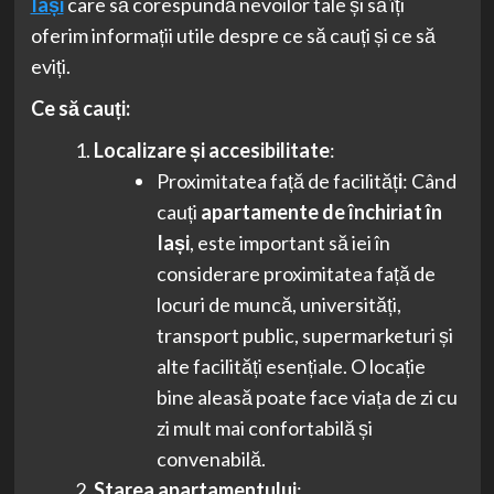
Iași
care să corespundă nevoilor tale și să îți
oferim informații utile despre ce să cauți și ce să
eviți.
Ce să cauți:
Localizare și accesibilitate
:
Proximitatea față de facilităț
i
: Când
cauți
apartamente de închiriat în
Iași
, este important să iei în
considerare proximitatea față de
locuri de muncă, universități,
transport public, supermarketuri și
alte facilități esențiale. O locație
bine aleasă poate face viața de zi cu
zi mult mai confortabilă și
convenabilă.
Starea apartamentului
: