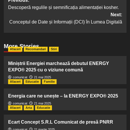
Post
Previous:
Descoperă regulile și semnificația alimentației kosher.
navigation
Next:
Conceptul de Date și Informații (DCI) în Lumea Digitală
More Stories
Afaceri
Recomandari
Stiri
Miniștrii Energiei marchează debutul ENERGY
EXPO® 2025 cu o viziune comună
comunicat
21 mai 2025
Afaceri
Educatie
Familie
Energia care ne unește – la ENERGY EXPO® 2025
comunicat
21 mai 2025
Afaceri
Arta
Educatie
Ecart Concept S.R.L Comunicat de presă PNRR
comunicat
21 martie 2025