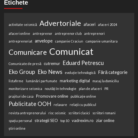
Etichete
Advertoriale
afaceri
activitate seismică
afaceri 2024
afaceri online
antreprenor
antreprenor club
antreprenori
anvelope
antreprenoriat
campanie Craciun
campanie umanitara
Comunicat
Comunicare
Eduard Petrescu
cutremur
Comunicate de presă
Eko Group
Eko News
Fără categorie
evoluție tehnologică
marketing digital
listafirme
lumânări parfumate
masaj la domiciliu
monitorizare seismica
noutăți în tehnologie
plan de afaceri
PR
Promovare online
prajituri de casa
publicație online
Publicitate OOH
relaxare
relații cu publicul
revista antreprenorului
risc seismic
scriitori clasici
scriitori romani
strategii SEO
vadrexim.ro
ziar online
spațiu personal
top 10
știri online