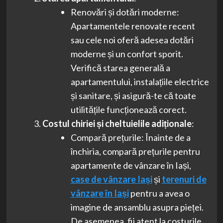
Renovări și dotări moderne:
Apartamentele renovate recent
sau cele noi oferă adesea dotări
moderne și un confort sporit.
Verifică starea generală a
apartamentului, instalațiile electrice
și sanitare, și asigură-te că toate
utilitățile funcționează corect.
Costul chiriei și cheltuielile adiționale
:
Compară prețurile: Înainte de a
închiria, compară prețurile pentru
apartamente de vânzare în Iași,
case de vânzare Iași
și
terenuri de
vânzare în Iași
pentru a avea o
imagine de ansamblu asupra pieței.
De asemenea, fii atent la costurile