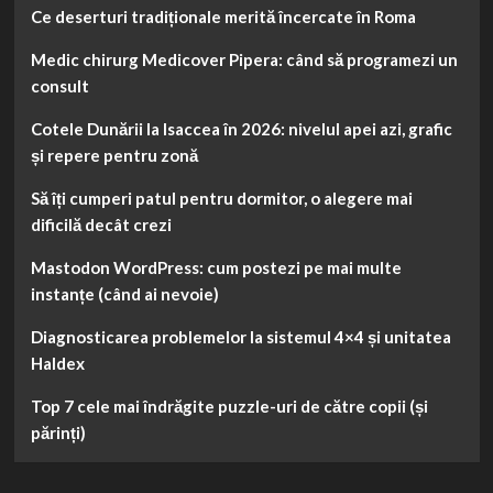
Ce deserturi tradiționale merită încercate în Roma
Medic chirurg Medicover Pipera: când să programezi un
consult
Cotele Dunării la Isaccea în 2026: nivelul apei azi, grafic
și repere pentru zonă
Să îți cumperi patul pentru dormitor, o alegere mai
dificilă decât crezi
Mastodon WordPress: cum postezi pe mai multe
instanțe (când ai nevoie)
Diagnosticarea problemelor la sistemul 4×4 și unitatea
Haldex
Top 7 cele mai îndrăgite puzzle-uri de către copii (și
părinți)