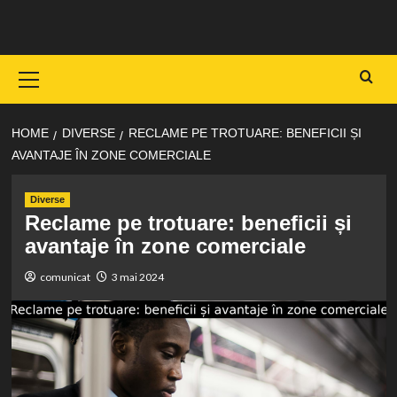
Skip
to
content
Primary
Menu
HOME
DIVERSE
RECLAME PE TROTUARE: BENEFICII ȘI
AVANTAJE ÎN ZONE COMERCIALE
Diverse
Reclame pe trotuare: beneficii și
avantaje în zone comerciale
comunicat
3 mai 2024