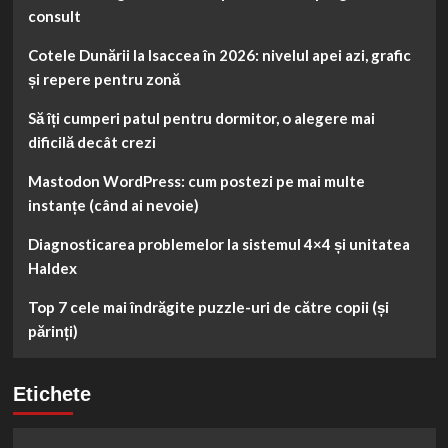
consult
Cotele Dunării la Isaccea în 2026: nivelul apei azi, grafic
și repere pentru zonă
Să îți cumperi patul pentru dormitor, o alegere mai
dificilă decât crezi
Mastodon WordPress: cum postezi pe mai multe
instanțe (când ai nevoie)
Diagnosticarea problemelor la sistemul 4×4 și unitatea
Haldex
Top 7 cele mai îndrăgite puzzle-uri de către copii (și
părinți)
Etichete