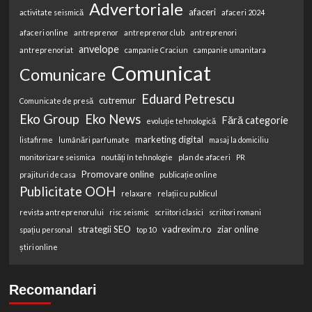
Advertoriale
afaceri
activitate seismică
afaceri 2024
afaceri online
antreprenor
antreprenor club
antreprenori
anvelope
antreprenoriat
campanie Craciun
campanie umanitara
Comunicat
Comunicare
Eduard Petrescu
cutremur
Comunicate de presă
Eko Group
Eko News
Fără categorie
evoluție tehnologică
marketing digital
listafirme
lumânări parfumate
masaj la domiciliu
monitorizare seismica
noutăți în tehnologie
plan de afaceri
PR
Promovare online
prajituri de casa
publicație online
Publicitate OOH
relaxare
relații cu publicul
revista antreprenorului
risc seismic
scriitori clasici
scriitori romani
strategii SEO
vadrexim.ro
ziar online
spațiu personal
top 10
știri online
Recomandari