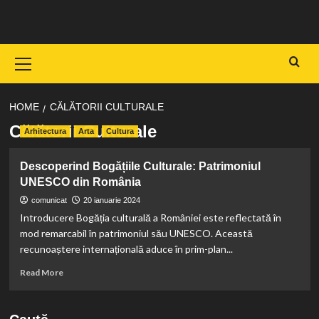
Skip
to
content
Primary
Menu
HOME
CĂLĂTORII CULTURALE
Călătorii Culturale
Arhitectura
Arta
Cultura
Descoperind Bogățiile Culturale: Patrimoniul
UNESCO din România
comunicat
20 ianuarie 2024
Introducere Bogăția culturală a României este reflectată în
mod remarcabil în patrimoniul său UNESCO. Această
recunoaștere internațională aduce în prim-plan...
Read
Read More
more
about
Descoperind