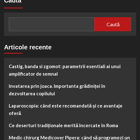
Caută
Bogățiile
Culturale:
Patrimoniul
UNESCO
Caută
din
România
Articole recente
Castig, banda si zgomot: parametrii esentiali ai unui
amplificator de semnal
Invatarea prin joaca. Importanta grădiniței în
dezvoltarea copilului
Laparoscopia: când este recomandată și ce avantaje
oferă
Ce deserturi tradiționale merită încercate în Roma
Medic chirurg Medicover Pipera: când să programezi un